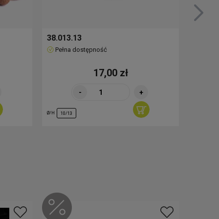
38.013.13
51.001
Pełna dostępność
Brak
17,00 zł
-
+
Ø/H
Ø/H
10/13
23