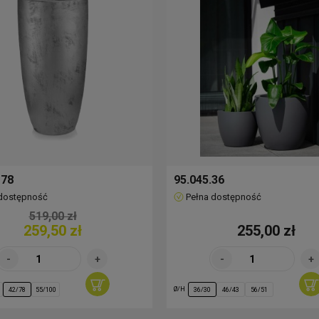
 78
95.045.36
 dostępność
Pełna dostępność
519,00 zł
259,50 zł
255,00 zł
Ø/H
42/78
55/100
36/30
46/43
56/51