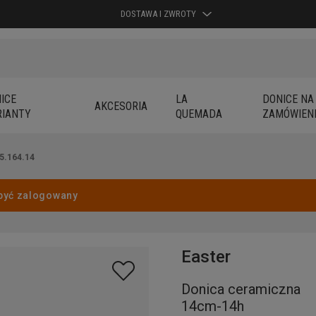
DOSTAWA I ZWROTY
ICE
LA
DONICE NA
AKCESORIA
IANTY
QUEMADA
ZAMÓWIEN
5.164.14
być zalogowany
Easter
Donica ceramiczna
14cm-14h