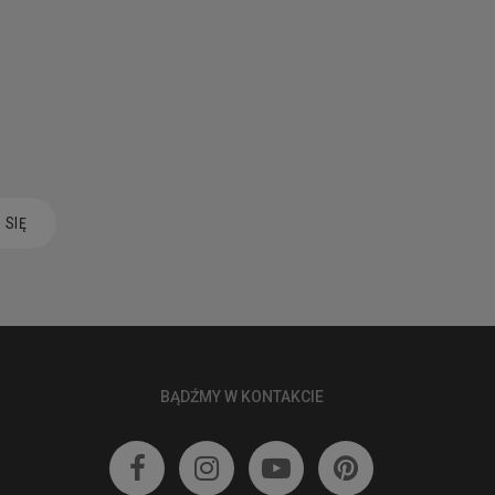
 SIĘ
BĄDŹMY W KONTAKCIE



