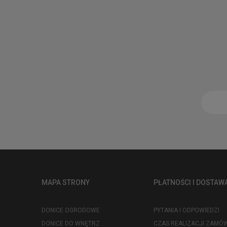
MAPA STRONY
PŁATNOŚCI I DOSTAW
DONICE OGRODOWE
PYTANIA I ODPOWIEDZI
DONICE DO WNĘTRZ
CZAS REALIZACJI ZAMÓW