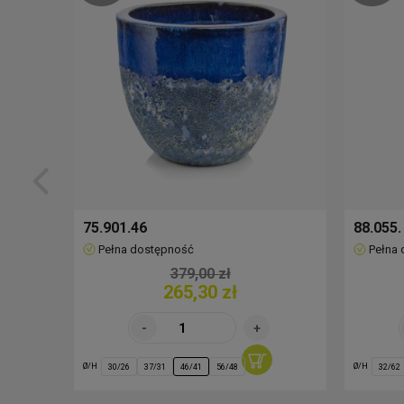
75.901.46
88.055.
Pełna dostępność
Pełna
379,00 zł
265,30 zł
Ø/H
Ø/H
30/26
37/31
46/41
56/48
32/62