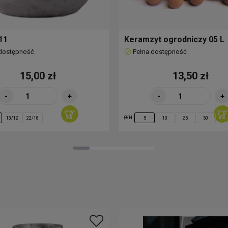
11
Keramzyt ogrodniczy 05 L
 dostępność
Pełna dostępność
15,00 zł
13,50 zł
-
+
-
+
Ø/H
13/12
22/18
5
10
25
50