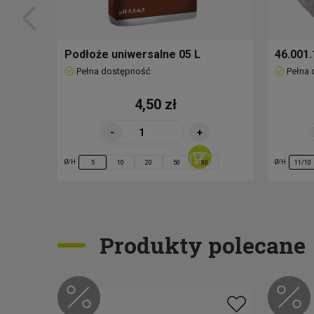
Podłoże uniwersalne 05 L
46.001.
Pełna dostępność
Pełna
4,50 zł
-
+
Ø/H
Ø/H
5
10
20
50
80
11/10
Produkty polecane