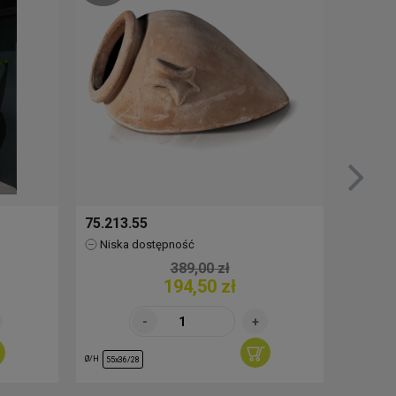
75.213.55
76.517
Niska dostępność
Brak
389,00 zł
194,50 zł
Ø/H
Ø/H
55x36/28
30/29