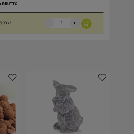
A BRUTTO
-
+
8,00 zł