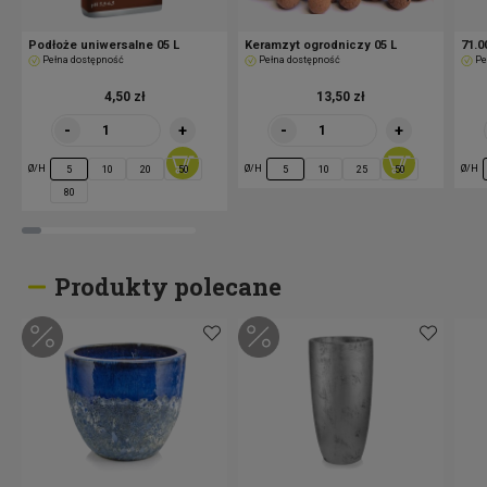
Podłoże uniwersalne 05 L
Keramzyt ogrodniczy 05 L
71.0
Pełna dostępność
Pełna dostępność
Pe
4,50 zł
13,50 zł
-
+
-
+
Ø/H
Ø/H
Ø/H
5
10
20
50
5
10
25
50
80
Produkty polecane