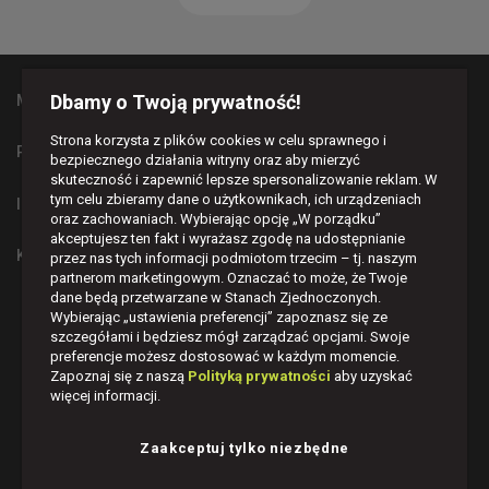
Dbamy o Twoją prywatność!
MAPA STRONY
Strona korzysta z plików cookies w celu sprawnego i
PŁATNOŚCI I DOSTAWA
bezpiecznego działania witryny oraz aby mierzyć
skuteczność i zapewnić lepsze spersonalizowanie reklam. W
tym celu zbieramy dane o użytkownikach, ich urządzeniach
INFORMACJE
oraz zachowaniach. Wybierając opcję „W porządku”
akceptujesz ten fakt i wyrażasz zgodę na udostępnianie
KONTAKT
przez nas tych informacji podmiotom trzecim – tj. naszym
partnerom marketingowym. Oznaczać to może, że Twoje
dane będą przetwarzane w Stanach Zjednoczonych.
BĄDŹMY W KONTAKCIE
Wybierając „ustawienia preferencji” zapoznasz się ze
szczegółami i będziesz mógł zarządzać opcjami. Swoje




preferencje możesz dostosować w każdym momencie.
Zapoznaj się z naszą
Polityką prywatności
aby uzyskać
więcej informacji.
Zaakceptuj tylko niezbędne
© POLNIX, 2026