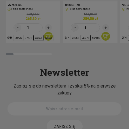
75.901.46
88.055. 78
95.0
Pełna dostępność
Pełna dostępność
Pe
379,00 zł
519,00 zł
265,30 zł
259,50 zł
Ø/H
Ø/H
Ø/H
30/26
37/31
46/41
56/48
32/62
42/78
55/100
Newsletter
Zapisz się do newslettera i zyskaj 5% na pierwsze
zakupy
ZAPISZ SIĘ