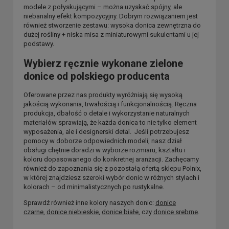
modele z połyskującymi – można uzyskać spójny, ale
niebanalny efekt kompozycyjny. Dobrym rozwiązaniem jest
również stworzenie zestawu: wysoka donica zewnętrzna do
dużej rośliny + niska misa z miniaturowymi sukulentami u jej
podstawy.
Wybierz ręcznie wykonane zielone
donice od polskiego producenta
Oferowane przez nas produkty wyróżniają się wysoką
jakością wykonania, trwałością i funkcjonalnością. Ręczna
produkcja, dbałość o detale i wykorzystanie naturalnych
materiałów sprawiają, że każda donica to nie tylko element
wyposażenia, ale i designerski detal. Jeśli potrzebujesz
pomocy w doborze odpowiednich modeli, nasz dział
obsługi chętnie doradzi w wyborze rozmiaru, kształtu i
koloru dopasowanego do konkretnej aranżacji. Zachęcamy
również do zapoznania się z pozostałą ofertą sklepu Polnix,
w której znajdziesz szeroki wybór donic w różnych stylach i
kolorach – od minimalistycznych po rustykalne.
Sprawdź również inne kolory naszych donic:
donice
czarne
,
donice niebieskie
,
donice białe
, czy
donice srebrne
.