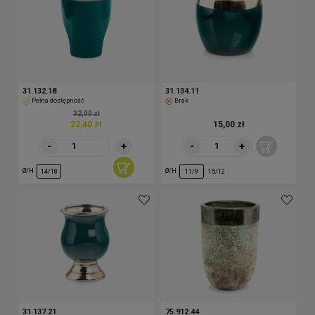
31.132.18
31.134.11
Pełna dostępność
Brak
32,00 zł
22,40 zł
15,00 zł
-
+
-
+
Ø/H
Ø/H
14/18
11/9
15/12
31.137.21
75.912.44