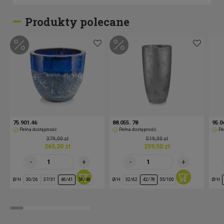
Produkty polecane
75.901.46
88.055. 78
95.0
Pełna dostępność
Pełna dostępność
Pe
379,00 zł
519,00 zł
265,30 zł
259,50 zł
Ø/H
Ø/H
Ø/H
30/26
37/31
46/41
56/48
32/62
42/78
55/100