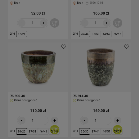
Brak
Brak
2026-10-01
52,00 zł
165,00 zł
-
+
-
+
Ø/H
Ø/H
15/21
26/44
35/50
44/57
55/65
75.902.30
75.914.30
Pełna dostępność
Pełna dostępność
110,00 zł
169,00 zł
-
+
-
+
Ø/H
Ø/H
30/26
37/31
46/41
56/48
25/30
37/44
44/57
55/67