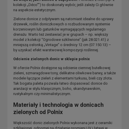
kolekcji „Déco””) to doskonały wybór, jeśli zależy Ci głównie
na aspekcie estetycznym.
Zielone donice z odpływem są natomiast idealne do uprawy
drzewek, roślin doniczkowych o rozbudowanym systemie
korzeniowym lub gatunków wymagających regularnego
drenażu Warto też zestawiać je w grupach – np. większy
model z kolekcji “Ogrodowe szkliwione” (jak 28.021.41) z
mniejszą osłonką „Vintage” o średnicy 12 cm (07.150.13) –
by uzyskać efekt warstwowej kompozycji roślinnej.
Odcienie zielonych donic w sklepie polnix
W ofercie Polnix dostępne są odcienie ciemnej butelkowej
zieleni, szmaragdowe tony, delikatne oliwkowe barwy, a także
modele łączące zieleń z elementami turkusu, bieli czy złota.
Tak bogata paleta pozwala łatwo dopasować donice do
aranżacji w stylu klasycznym, boho, skandynawskim,
rustykalnym czy minimalistycznym.
Materiały i technologia w donicach
zielonych od Polnix
Większość donic zielonych Polnix wykonana jest z ceramiki
szkliwionej, odpornej na działanie promieni UV i łatwej w