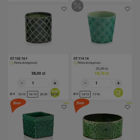
07.102.16 f
07.114.14
Pełna dostępność
Pełna dostępność
21,00 zł
38,00 zł
14,70 zł
-
+
-
+
Ø/H
Ø/H
13/13
16/15
20/20
23/22
14/13
17/16