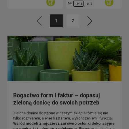
Ø/H
13/13
16/15
1
2
Bogactwo form i faktur – dopasuj
zieloną donicę do swoich potrzeb
Zielone donice dostępne w naszym sklepie różnią się nie
tylko rozmiarem, ale też kształtem, wykończeniem i funkcją.
Wśród modeli znajdziesz zarówno osłonki dekoracyjne
do wnętrz, jak i donice z odpływem.
Pierwsze z nich (np. z