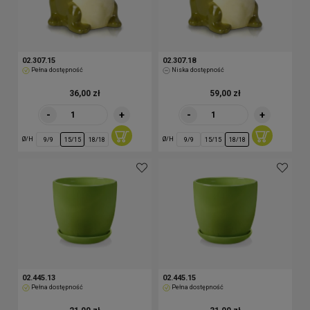
02.307.15
02.307.18
Pełna dostępność
Niska dostępność
36,00 zł
59,00 zł
-
+
-
+
Ø/H
Ø/H
9/9
15/15
18/18
9/9
15/15
18/18
02.445.13
02.445.15
Pełna dostępność
Pełna dostępność