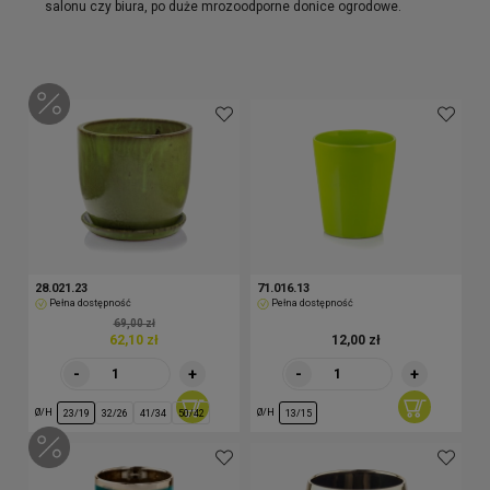
salonu czy biura, po duże mrozoodporne donice ogrodowe.
28.021.23
71.016.13
Pełna dostępność
Pełna dostępność
69,00 zł
62,10 zł
12,00 zł
-
+
-
+
Ø/H
Ø/H
23/19
32/26
41/34
50/42
13/15