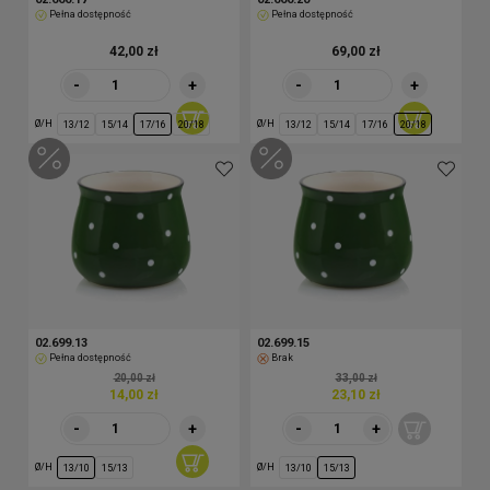
Pełna dostępność
Pełna dostępność
42,00 zł
69,00 zł
-
+
-
+
Ø/H
Ø/H
13/12
15/14
17/16
20/18
13/12
15/14
17/16
20/18
02.699.13
02.699.15
Pełna dostępność
Brak
20,00 zł
33,00 zł
14,00 zł
23,10 zł
-
+
-
+
Ø/H
Ø/H
13/10
15/13
13/10
15/13