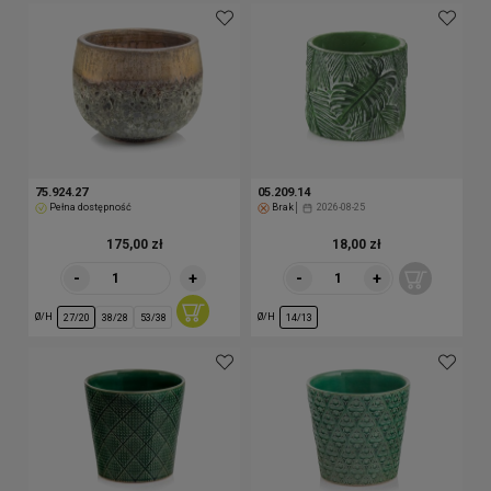
75.924.27
05.209.14
Pełna dostępność
Brak
2026-08-25
175,00 zł
18,00 zł
-
+
-
+
Ø/H
Ø/H
27/20
38/28
53/38
14/13