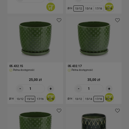
Ø/H
13/12
15/14
17/16
20/18
05.432.15
05.432.17
Pełna dostępność
Pełna dostępność
25,00 zł
35,00 zł
-
+
-
+
Ø/H
Ø/H
13/12
15/14
17/16
20/18
13/12
15/14
17/16
20/18