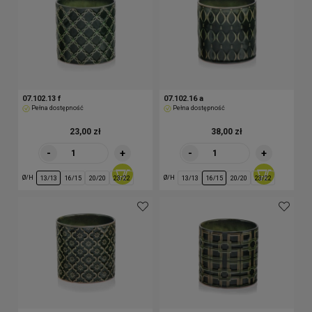
07.102.13 f
07.102.16 a
Pełna dostępność
Pełna dostępność
23,00 zł
38,00 zł
-
+
-
+
Ø/H
Ø/H
13/13
16/15
20/20
23/22
13/13
16/15
20/20
23/22