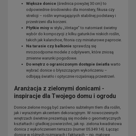
Większe donice
(średnica powyżej 30 cm) to
odpowiednie środowisko dla monstery, fikusa czy
strelicji – roślin wymagających stabilnej podstawy i
przestrzeni dla korzeni.
Płytkie misy
w stylu „Vintage” to natomiast świetny
wybór do kompozycji z kilku gatunków niskich roślin,
takich jak kalanchoe, fitonia czy miniaturowe paprocie.
Na tarasie czy balkonie
sprawdzą się
mrozoodporne modele z odpływem, które zniosą
zmienne warunki pogodowe.
Do wnętrz o ograniczonym dostępie światła
warto
wybrać donice o błyszczącym wykończeniu –
odbijają światło i optycznie rozjaśniają przestrzeń.
Aranżacja z zielonymi donicami -
inspiracje dla Twojego domu i ogrodu
Donice zielone mogą być zarówno subtelnym tłem dla roślin,
jak i wyrazistym akcentem dekoracyjnym. W nowoczesnych
wnętrzach świetnie prezentują się modele o geometrycznych
kształtach i gładkiej powierzchni, jak np. zielona kwadratowa
donica z wykończeniem terrazzo (numer 05.349.14). Łącząc
donice w różnych rozmiarach i fakturach – np. matowe