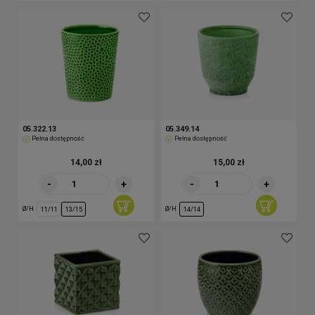
05.322.13
05.349.14
Pełna dostępność
Pełna dostępność
14,00 zł
15,00 zł
-
+
-
+
Ø/H
Ø/H
11/11
13/15
14/14