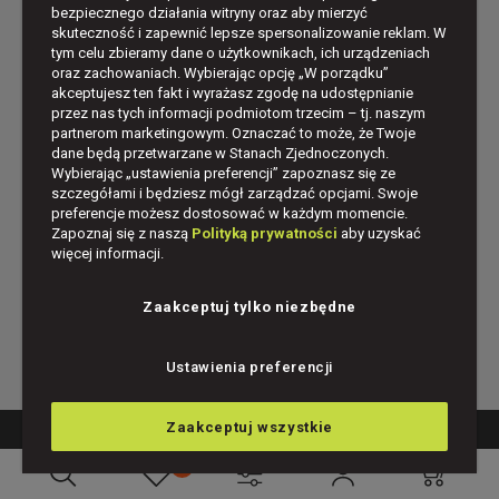
bezpiecznego działania witryny oraz aby mierzyć
skuteczność i zapewnić lepsze spersonalizowanie reklam. W
tym celu zbieramy dane o użytkownikach, ich urządzeniach
oraz zachowaniach. Wybierając opcję „W porządku”
akceptujesz ten fakt i wyrażasz zgodę na udostępnianie
przez nas tych informacji podmiotom trzecim – tj. naszym
Newsletter
partnerom marketingowym. Oznaczać to może, że Twoje
dane będą przetwarzane w Stanach Zjednoczonych.
Wybierając „ustawienia preferencji” zapoznasz się ze
Zapisz się do newslettera i zyskaj 5% na pierwsze
szczegółami i będziesz mógł zarządzać opcjami. Swoje
zakupy
preferencje możesz dostosować w każdym momencie.
Zapoznaj się z naszą
Polityką prywatności
aby uzyskać
więcej informacji.
Zaakceptuj tylko niezbędne
ZAPISZ SIĘ
Ustawienia preferencji
Zaakceptuj wszystkie
MAPA STRONY
0