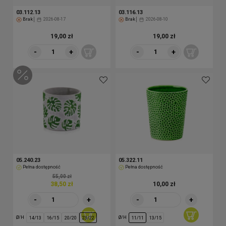
03.112.13
03.116.13
Brak
2026-08-17
Brak
2026-08-10
19,00 zł
19,00 zł
-
+
-
+
05.240.23
05.322.11
Pełna dostępność
Pełna dostępność
55,00 zł
38,50 zł
10,00 zł
-
+
-
+
Ø/H
Ø/H
14/13
16/15
20/20
23/22
11/11
13/15