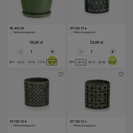
05.432.20
07.102.13 a
Pełna dostępność
Pełna dostępność
55,00 zł
23,00 zł
-
+
-
+
Ø/H
Ø/H
13/12
15/14
17/16
20/18
13/13
16/15
20/20
23/22
07.102.13 b
07.102.13 c
Pełna dostępność
Pełna dostępność