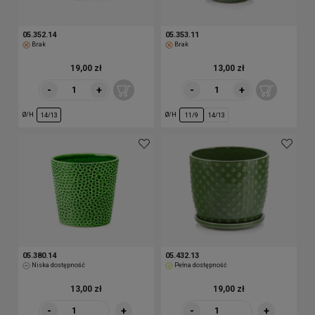
05.352.14
05.353.11
Brak
Brak
19,00 zł
13,00 zł
-
+
-
+
Ø/H
Ø/H
14/13
11/9
14/13
05.380.14
05.432.13
Niska dostępność
Pełna dostępność
13,00 zł
19,00 zł
-
+
-
+