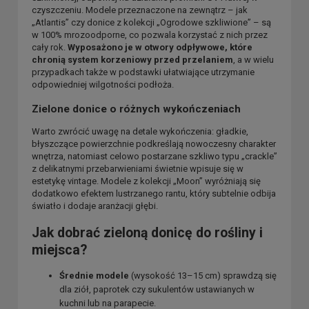
czyszczeniu. Modele przeznaczone na zewnątrz – jak
„Atlantis” czy donice z kolekcji „Ogrodowe szkliwione” – są
w 100% mrozoodporne, co pozwala korzystać z nich przez
cały rok.
Wyposażono je w otwory odpływowe, które
chronią system korzeniowy przed przelaniem
, a w wielu
przypadkach także w podstawki ułatwiające utrzymanie
odpowiedniej wilgotności podłoża.
Zielone donice o różnych wykończeniach
Warto zwrócić uwagę na detale wykończenia: gładkie,
błyszczące powierzchnie podkreślają nowoczesny charakter
wnętrza, natomiast celowo postarzane szkliwo typu „crackle”
z delikatnymi przebarwieniami świetnie wpisuje się w
estetykę vintage. Modele z kolekcji „Moon” wyróżniają się
dodatkowo efektem lustrzanego rantu, który subtelnie odbija
światło i dodaje aranżacji głębi.
Jak dobrać zieloną donicę do rośliny i
miejsca?
Średnie modele
(wysokość 13–15 cm) sprawdzą się
dla ziół, paprotek czy sukulentów ustawianych w
kuchni lub na parapecie.