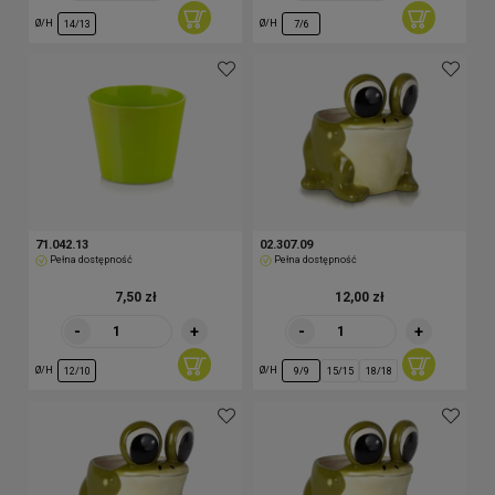
Ø/H
Ø/H
14/13
7/6
71.042.13
02.307.09
Pełna dostępność
Pełna dostępność
7,50 zł
12,00 zł
-
+
-
+
Ø/H
Ø/H
12/10
9/9
15/15
18/18