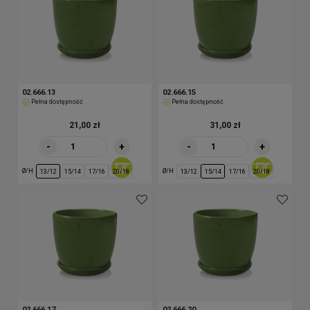
02.666.13
02.666.15
Pełna dostępność
Pełna dostępność
21,00 zł
31,00 zł
-
+
-
+
Ø/H
Ø/H
13/12
15/14
17/16
20/18
13/12
15/14
17/16
20/18
02.666.17
02.666.20