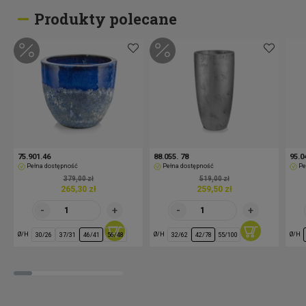
Produkty polecane
75.901.46
88.055. 78
95.0
Pełna dostępność
Pełna dostępność
Pe
379,00 zł
519,00 zł
265,30 zł
259,50 zł
Ø/H
Ø/H
Ø/H
30/26
37/31
46/41
56/48
32/62
42/78
55/100