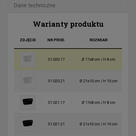
Dane techniczne
Warianty produktu
ZDJĘCIE
NR PROD.
ROZMIAR
K
31.020.17
Ø 17x8 cm / H 8 cm
b
31.020.21
Ø 21x10 cm / H 10 cm
b
31.021.17
Ø 17x8 cm / H 8 cm
cz
31.021.21
Ø 21x10 cm / H 10 cm
cz