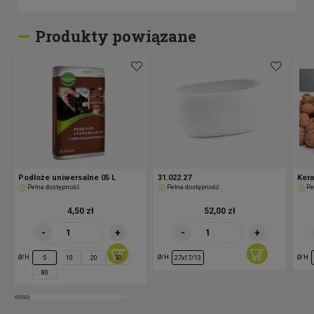
Produkty powiązane
Podłoże uniwersalne 05 L
31.022.27
Kera
Pełna dostępność
Pełna dostępność
Pe
4,50 zł
52,00 zł
-
+
-
+
Ø/H
Ø/H
Ø/H
5
10
20
50
27x17/13
80