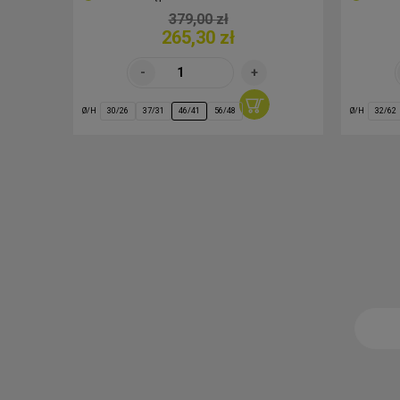
379,00 zł
265,30 zł
Ø/H
Ø/H
30/26
37/31
46/41
56/48
32/62