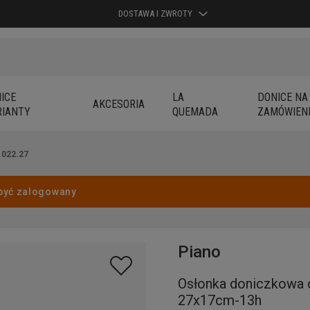
DOSTAWA I ZWROTY
ICE
LA
DONICE NA
AKCESORIA
IANTY
QUEMADA
ZAMÓWIEN
.022.27
być zalogowany
Piano
Osłonka doniczkowa 
27x17cm-13h