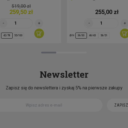
519,00 zł
259,50 zł
255,00 zł
Ø/H
42/78
55/100
36/30
46/43
56/51
Newsletter
Zapisz się do newslettera i zyskaj 5% na pierwsze zakupy
ZAPISZ