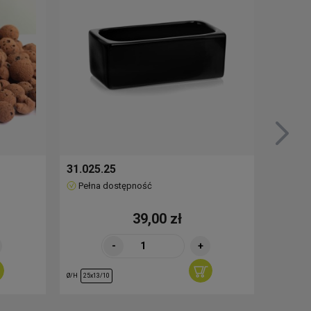
31.025.25
51.001
Pełna dostępność
Brak
39,00 zł
-
+
Ø/H
Ø/H
25x13/10
23