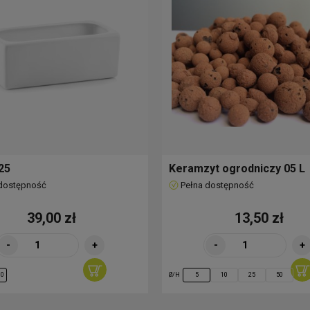
25
Keramzyt ogrodniczy 05 L
 dostępność
Pełna dostępność
39,00 zł
13,50 zł
-
+
-
+
Ø/H
10
5
10
25
50