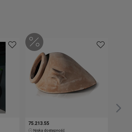
75.213.55
76.517
Niska dostępność
Brak