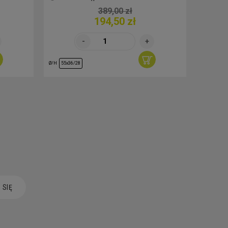
389,00 zł
194,50 zł
Ø/H
Ø/H
55x36/28
30/29
 SIĘ