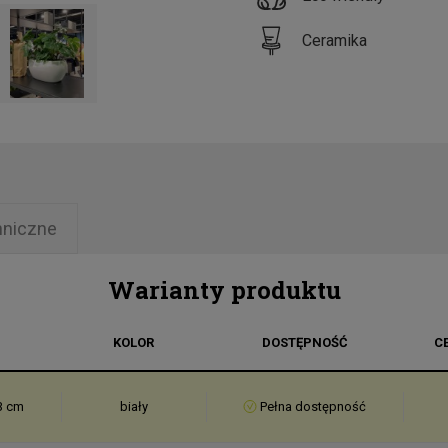
Ceramika
hniczne
Warianty produktu
KOLOR
DOSTĘPNOŚĆ
C
3 cm
biały
Pełna dostępność