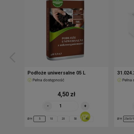
Podłoże uniwersalne 05 L
31.024.
Pełna dostępność
Pełna
4,50 zł
-
+
Ø/H
Ø/H
5
10
20
50
80
25x13/