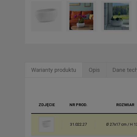
Warianty produktu
Opis
Dane tec
ZDJĘCIE
NR PROD.
ROZMIAR
31.022.27
Ø 27x17 cm / H 1