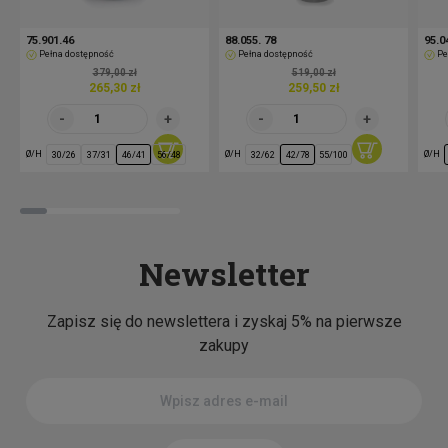
75.901.46
88.055. 78
95.0
Pełna dostępność
Pełna dostępność
Pe
379,00 zł
519,00 zł
265,30 zł
259,50 zł
Ø/H
Ø/H
Ø/H
30/26
37/31
46/41
56/48
32/62
42/78
55/100
Newsletter
Zapisz się do newslettera i zyskaj 5% na pierwsze
zakupy