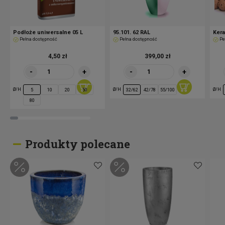
Podłoże uniwersalne 05 L
95.101. 62 RAL
Kera
Pełna dostępność
Pełna dostępność
Pe
4,50 zł
399,00 zł
-
+
-
+
Ø/H
Ø/H
Ø/H
5
10
20
50
32/62
42/78
55/100
80
Produkty polecane