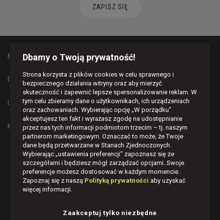
ZAPISZ SIĘ
Dbamy o Twoją prywatność!
MAPA STRONY
Strona korzysta z plików cookies w celu sprawnego i
PŁATNOŚCI I DOSTAWA
bezpiecznego działania witryny oraz aby mierzyć
skuteczność i zapewnić lepsze spersonalizowanie reklam. W
tym celu zbieramy dane o użytkownikach, ich urządzeniach
INFORMACJE
oraz zachowaniach. Wybierając opcję „W porządku”
akceptujesz ten fakt i wyrażasz zgodę na udostępnianie
KONTAKT
przez nas tych informacji podmiotom trzecim – tj. naszym
partnerom marketingowym. Oznaczać to może, że Twoje
dane będą przetwarzane w Stanach Zjednoczonych.
BĄDŹMY W KONTAKCIE
Wybierając „ustawienia preferencji” zapoznasz się ze
szczegółami i będziesz mógł zarządzać opcjami. Swoje




preferencje możesz dostosować w każdym momencie.
Zapoznaj się z naszą
Polityką prywatności
aby uzyskać
więcej informacji.
Zaakceptuj tylko niezbędne