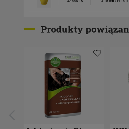
02.446.15
Ø 15 cm / H 14 c
02.446.17
Ø 17 cm / H 16 c
Produkty powiązan
02.446.20
Ø 20 cm / H 18 c
02.447.13
Ø 13 cm / H 12 c
02.447.15
Ø 15 cm / H 14 c
02.447.17
Ø 17 cm / H 16 c
02.447.20
Ø 20 cm / H 18 c