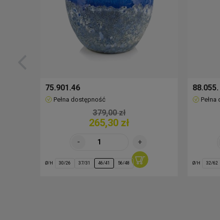
02.458.17
Ø 17 cm / H 16 c
02.458.20
Ø 20 cm / H 18 c
02.459.13
Ø 13 cm / H 12 c
75.901.46
88.055.
Pełna dostępność
Pełna
379,00 zł
02.459.15
Ø 15 cm / H 14 c
265,30 zł
02.459.17
Ø 17 cm / H 16 c
Ø/H
Ø/H
30/26
37/31
46/41
56/48
32/62
02.666.13
Ø 13 cm / H 12 c