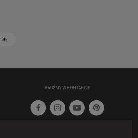
-
+
31,00 zł
-
+
42,00 zł
 SIĘ
-
+
69,00 zł
31,00 zł
POWIADOM O DOSTĘPNOŚCI
BĄDŹMY W KONTAKCIE
42,00 zł
POWIADOM O DOSTĘPNOŚCI




69,00 zł
POWIADOM O DOSTĘPNOŚCI