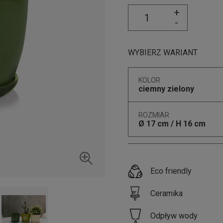
+
-
WYBIERZ WARIANT
KOLOR
ciemny zielony
ROZMIAR
Ø 17 cm / H 16 cm
Eco friendly
Ceramika
Odpływ wody