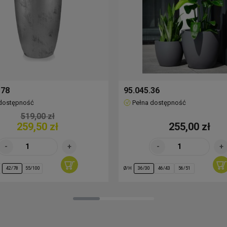
m
szary
Pełna dostępność
m
szary
Pełna dostępność
m
brązowy
Pełna dostępność
10,
 78
95.045.36
 dostępność
Pełna dostępność
519,00 zł
m
brązowy
Pełna dostępność
15,
259,50 zł
255,00 zł
m
brązowy
Pełna dostępność
21,
Ø/H
42/78
55/100
36/30
46/43
56/51
m
ciemny zielony
Pełna dostępność