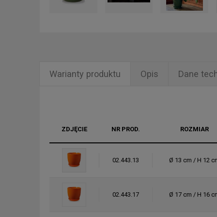
Warianty produktu
Opis
Dane tec
ZDJĘCIE
NR PROD.
ROZMIAR
02.443.13
Ø 13 cm / H 12 c
02.443.17
Ø 17 cm / H 16 c