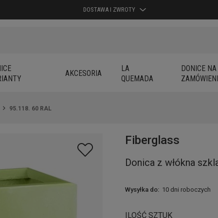
DOSTAWA I ZWROTY
ICE
LA
DONICE NA
AKCESORIA
IANTY
QUEMADA
ZAMÓWIEN
95.118. 60 RAL
Fiberglass
Donica z włókna szkl
Wysyłka do:
10 dni roboczych
ILOŚĆ SZTUK