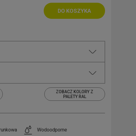
DO KOSZYKA
ZOBACZ KOLORY Z
PALETY RAL
runkowa
Wodoodporne