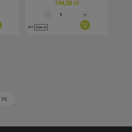
194,50 zł
Ø/H
Ø/H
55x36/28
30/29
 SIĘ