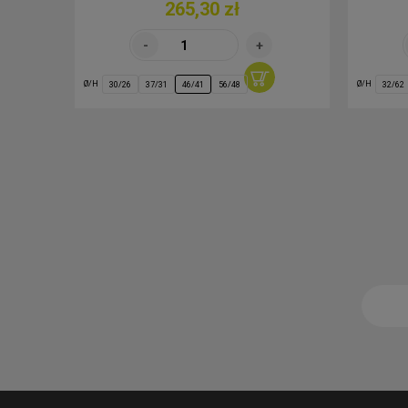
265,30 zł
Ø/H
Ø/H
30/26
37/31
46/41
56/48
32/62