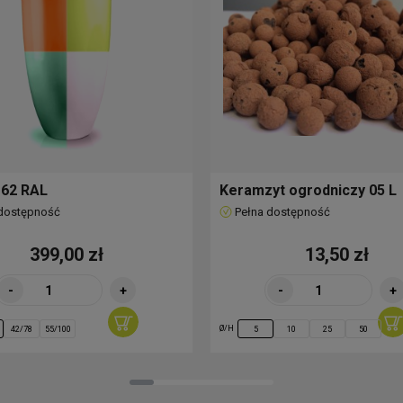
 62 RAL
Keramzyt ogrodniczy 05 L
 dostępność
Pełna dostępność
399,00 zł
13,50 zł
-
+
-
+
Ø/H
42/78
55/100
5
10
25
50