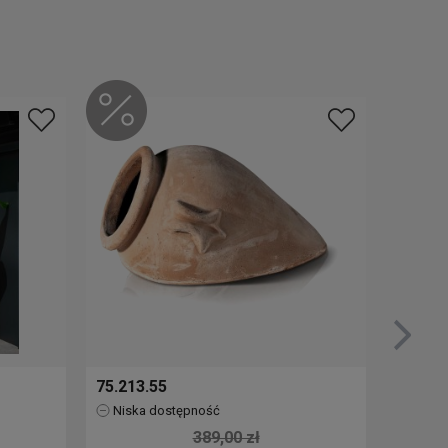
75.213.55
76.517
Niska dostępność
Brak
389,00 zł