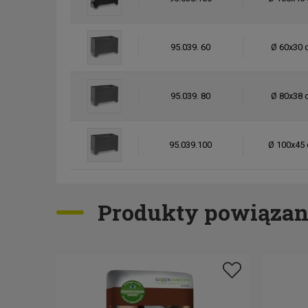
95.039. 60
Ø 60x30 
95.039. 80
Ø 80x38 
95.039.100
Ø 100x45 
95.118. 100 RAL
Ø 100x45 
Produkty powiązan
95.118. 60 RAL
Ø 60x30 
95.118. 80 RAL
Ø 80x38 