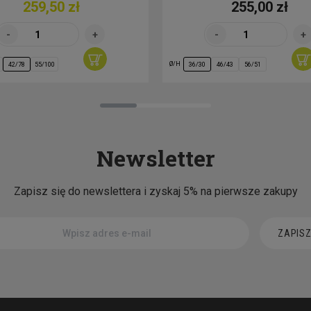
259,50 zł
255,00 zł
Ø/H
42/78
55/100
36/30
46/43
56/51
Newsletter
Zapisz się do newslettera i zyskaj 5% na pierwsze zakupy
ZAPISZ