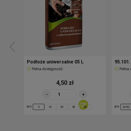
Podłoże uniwersalne 05 L
95.101.
Pełna dostępność
Pełna
4,50 zł
-
+
Ø/H
Ø/H
5
10
20
50
80
32/62