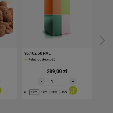
95.102.50 RAL
51.501
Pełna dostępność
Pełna
289,00 zł
-
+
Ø/H
Ø/H
23/50
28/60
34/70
40/80
25