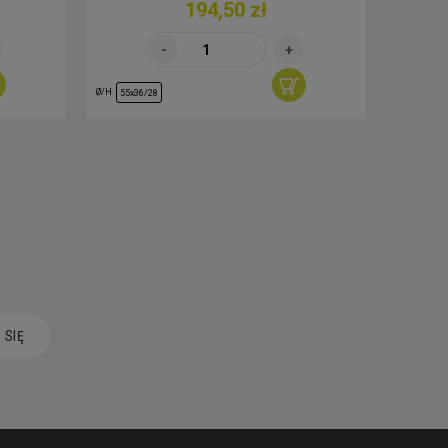
194,50 zł
Ø/H
Ø/H
55x36/28
30/29
 SIĘ