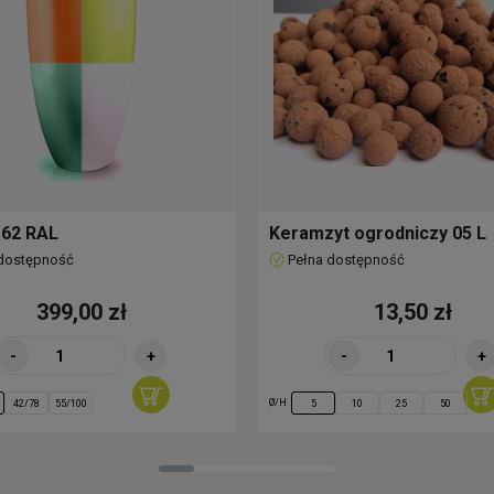
 62 RAL
Keramzyt ogrodniczy 05 L
 dostępność
Pełna dostępność
399,00 zł
13,50 zł
-
+
-
+
Ø/H
42/78
55/100
5
10
25
50