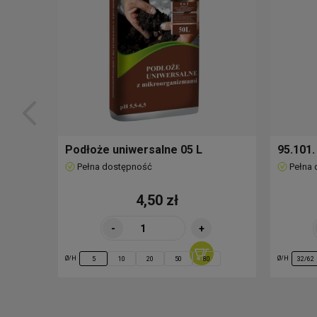
Podłoże uniwersalne 05 L
95.101.
Pełna dostępność
Pełna
4,50 zł
-
+
Ø/H
Ø/H
5
10
20
50
80
32/62