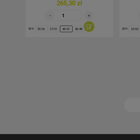
265,30 zł
Ø/H
Ø/H
30/26
37/31
46/41
56/48
32/62