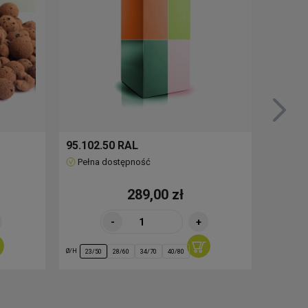
95.102.50 RAL
51.501
Pełna dostępność
Pełna
289,00 zł
-
+
Ø/H
Ø/H
23/50
28/60
34/70
40/80
25