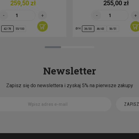
259,50 zł
255,00 zł
Ø/H
42/78
55/100
36/30
46/43
56/51
Newsletter
Zapisz się do newslettera i zyskaj 5% na pierwsze zakupy
ZAPISZ