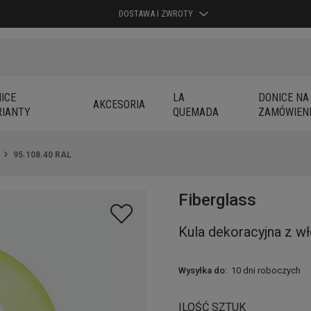
DOSTAWA I ZWROTY
ICE
LA
DONICE NA
AKCESORIA
IANTY
QUEMADA
ZAMÓWIEN
95.108.40 RAL
Fiberglass
Kula dekoracyjna z w
Wysyłka do:
10 dni roboczych
ILOŚĆ SZTUK