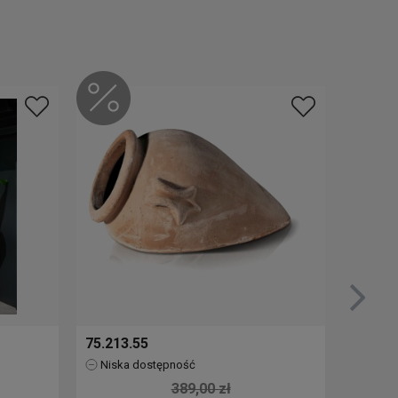
75.213.55
76.517
Niska dostępność
Brak
389,00 zł