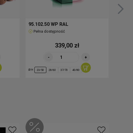
95.102.50 WP RAL
51.501
Pełna dostępność
Pełna
339,00 zł
-
+
Ø/H
Ø/H
23/50
28/60
37/70
40/80
25