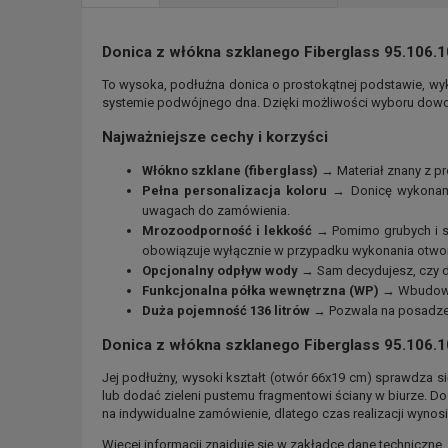
Donica z włókna szklanego Fiberglass 95.106.
To wysoka, podłużna donica o prostokątnej podstawie, wy
systemie podwójnego dna. Dzięki możliwości wyboru dowoln
Najważniejsze cechy i korzyści
Włókno szklane (fiberglass)
→ Materiał znany z pr
Pełna personalizacja koloru
→ Donicę wykonamy
uwagach do zamówienia.
Mrozoodporność i lekkość
→ Pomimo grubych i sz
obowiązuje wyłącznie w przypadku wykonania otw
Opcjonalny odpływ wody
→ Sam decydujesz, czy do
Funkcjonalna półka wewnętrzna (WP)
→ Wbudowana
Duża pojemność 136 litrów
→ Pozwala na posadzeni
Donica z włókna szklanego Fiberglass 95.106.
Jej podłużny, wysoki kształt (otwór 66x19 cm) sprawdza si
lub dodać zieleni pustemu fragmentowi ściany w biurze. Do 
na indywidualne zamówienie, dlatego czas realizacji wynosi
Więcej informacji znajduje się w zakładce dane techniczne.