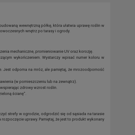
budowaną wewnętrzną półkę, która ułatwia uprawę roślin w
owoczesnych wnętrz po tarasy i ogrody.
dzenia mechaniczne, promieniowanie UV oraz korozję.
czącym wykończeniem. Wystarczy wpisać numer koloru w
e. Jest odporna na mróz, ale pamiętaj, że mrozoodporność
awienia (w pomieszczeniu lub na zewnątrz).
spierając zdrowy wzrost roślin.
ieloną ścianę".
zyć strefy w ogrodzie, odgrodzić się od sąsiada na tarasie
a rozpoczęcie uprawy. Pamiętaj, że jest to produkt wykonany