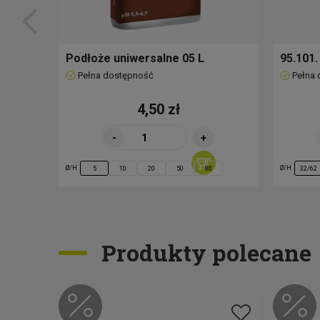
Podłoże uniwersalne 05 L
95.101
Pełna dostępność
Pełna
4,50 zł
-
+
Ø/H
Ø/H
5
10
20
50
80
32/62
Produkty polecane