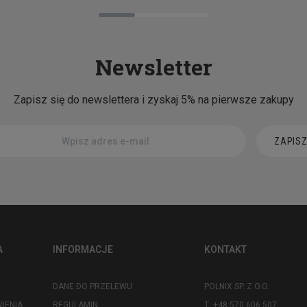
Newsletter
Zapisz się do newslettera i zyskaj 5% na pierwsze zakupy
ZAPISZ
A
INFORMACJE
KONTAKT
DANE DO PRZELEWU
POLNIX SP. Z O.O.
IENIA
REGULAMIN
T: +48 570 606 507