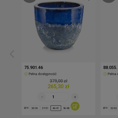
75.901.46
88.055.
Pełna dostępność
Pełna
379,00 zł
265,30 zł
Ø/H
Ø/H
30/26
37/31
46/41
56/48
32/62