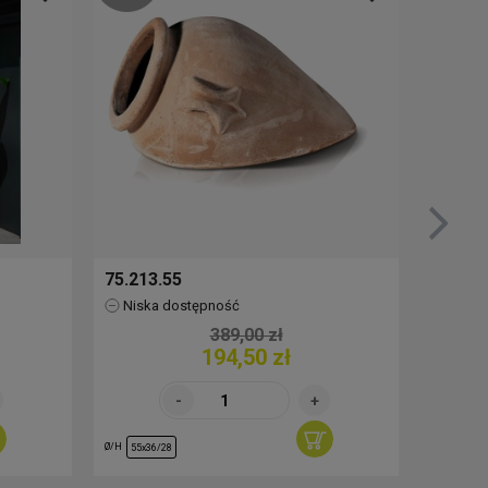
75.213.55
76.517
Niska dostępność
Brak
389,00 zł
194,50 zł
Ø/H
Ø/H
55x36/28
30/29