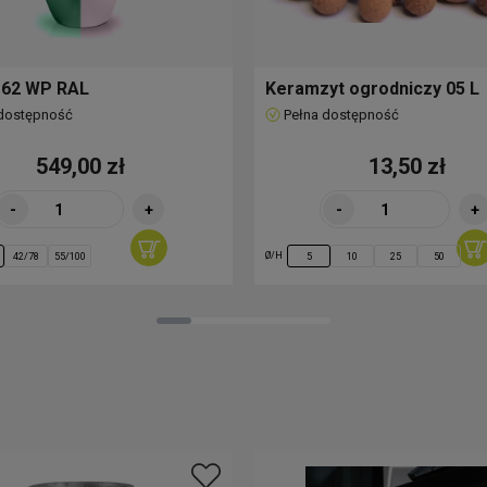
. 62 WP RAL
Keramzyt ogrodniczy 05 L
 dostępność
Pełna dostępność
549,00 zł
13,50 zł
-
+
-
+
Ø/H
42/78
55/100
5
10
25
50