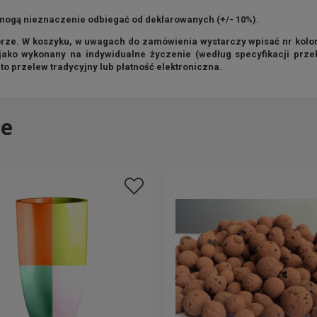
mogą nieznaczenie odbiegać od deklarowanych (+/- 10%).
ze. W koszyku, w uwagach do zamówienia wystarczy wpisać nr koloru
 jako wykonany na indywidualne życzenie (według specyfikacji prz
o przelew tradycyjny lub płatność elektroniczna.
e