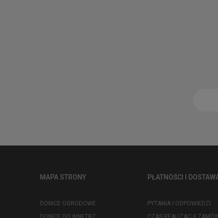
MAPA STRONY
PŁATNOŚCI I DOSTAW
DONICE OGRODOWE
PYTANIA I ODPOWIEDZI
DONICE DO WNĘTRZ
CZAS REALIZACJI ZAMÓW