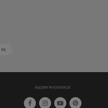
 SIĘ
BĄDŹMY W KONTAKCIE



