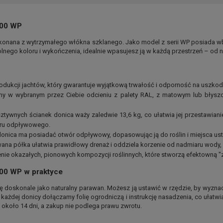
100 WP
konana z wytrzymałego włókna szklanego. Jako model z serii WP posiada w
ego koloru i wykończenia, idealnie wpasujesz ją w każdą przestrzeń – od n
odukcji jachtów, który gwarantuje wyjątkową trwałość i odporność na uszko
 w wybranym przez Ciebie odcieniu z palety RAL, z matowym lub błysz
tywnych ścianek donica waży zaledwie 13,6 kg, co ułatwia jej przestawiani
oru odpływowego.
nica ma posiadać otwór odpływowy, dopasowując ją do roślin i miejsca ust
 półka ułatwia prawidłowy drenaż i oddziela korzenie od nadmiaru wody, w
e okazałych, pionowych kompozycji roślinnych, które stworzą efektowną "z
100 WP w praktyce
ę doskonale jako naturalny parawan. Możesz ją ustawić w rzędzie, by wyznac
każdej donicy dołączamy folię ogrodniczą i instrukcję nasadzenia, co ułatwi
 około 14 dni, a zakup nie podlega prawu zwrotu.