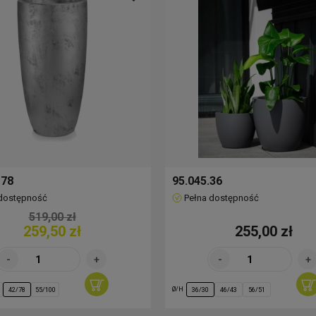
 78
95.045.36
 dostępność
Pełna dostępność
519,00 zł
259,50 zł
255,00 zł
Ø/H
42/78
55/100
36/30
46/43
56/51