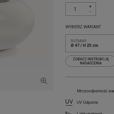
+
-
WYBIERZ WARIANT
ROZMIAR
Ø 47 / H 25 cm
ZOBACZ INSTRUKCJĘ
NASADZENIA
Mrozoodporność wa
UV Odporne
Lekki materiał