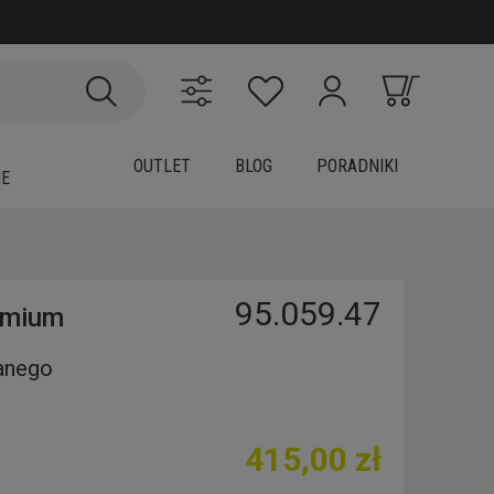
OUTLET
BLOG
PORADNIKI
IE
95.059.47
emium
anego
415,00 zł