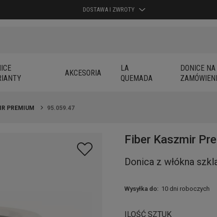
DOSTAWA I ZWROTY
ICE
LA
DONICE NA
AKCESORIA
IANTY
QUEMADA
ZAMÓWIEN
IR PREMIUM
95.059.47
Fiber Kaszmir Pr
Donica z włókna szkl
Wysyłka do:
10 dni roboczych
ILOŚĆ SZTUK