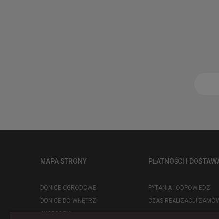
MAPA STRONY
PŁATNOŚCI I DOSTAW
DONICE OGRODOWE
PYTANIA I ODPOWIEDZI
DONICE DO WNĘTRZ
CZAS REALIZACJI ZAMÓW
AKCESORIA