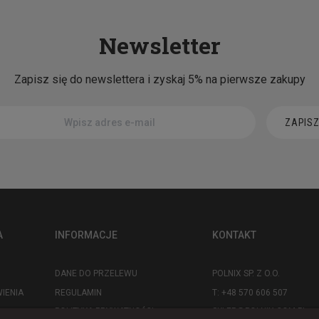
Newsletter
Zapisz się do newslettera i zyskaj 5% na pierwsze zakupy
ZAPISZ
A
INFORMACJE
KONTAKT
DANE DO PRZELEWU
POLNIX SP. Z O.O.
IENIA
REGULAMIN
T: +48 570 606 507
POLITYKA PRYWATNOŚCI
SKLEP@POLNIX.COM.PL