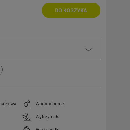
DO KOSZYKA
runkowa
Wodoodporne
Wytrzymałe
Eco friendly