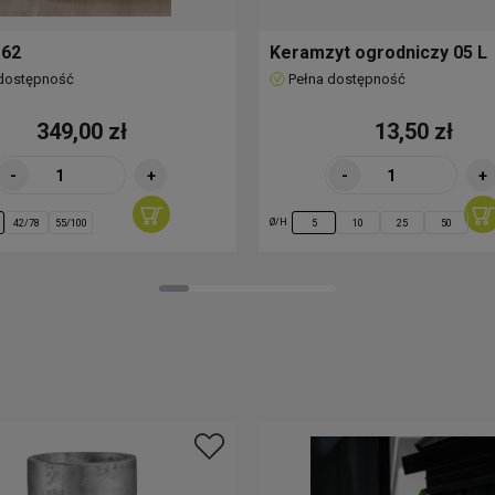
 62
Keramzyt ogrodniczy 05 L
 dostępność
Pełna dostępność
349,00 zł
13,50 zł
-
+
-
+
Ø/H
42/78
55/100
5
10
25
50