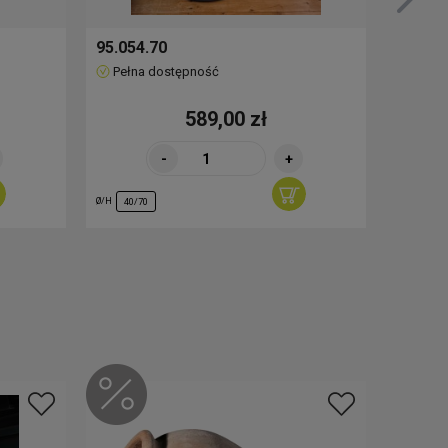
95.054.70
51.501
Pełna dostępność
Pełna
589,00 zł
-
+
Ø/H
Ø/H
40/70
25