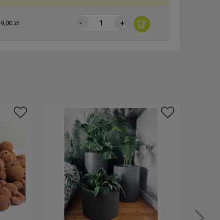
-
+
9,00 zł