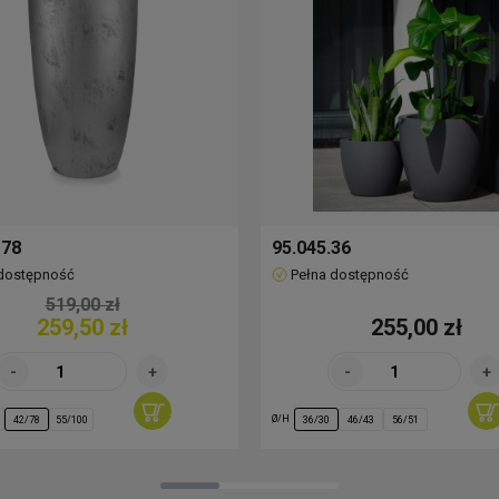
 78
95.045.36
 dostępność
Pełna dostępność
519,00 zł
259,50 zł
255,00 zł
Ø/H
42/78
55/100
36/30
46/43
56/51