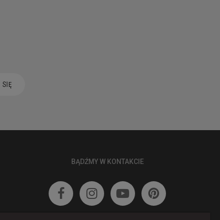
 SIĘ
BĄDŹMY W KONTAKCIE



