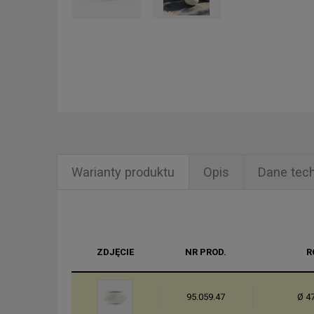
Warianty produktu
Opis
Dane tec
ZDJĘCIE
NR PROD.
R
95.059.47
Ø 47