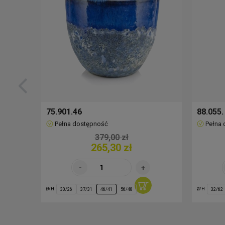
75.901.46
88.055.
Pełna dostępność
Pełna
379,00 zł
265,30 zł
Ø/H
Ø/H
30/26
37/31
46/41
56/48
32/62