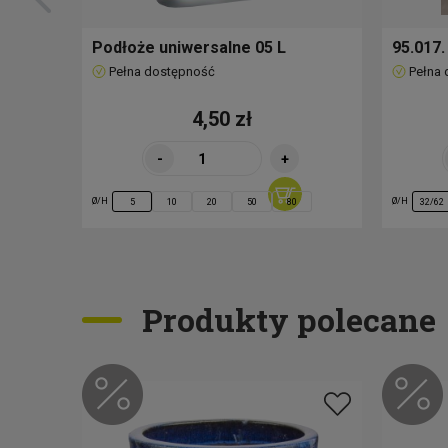
Podłoże uniwersalne 05 L
95.017.
Pełna dostępność
Pełna
4,50 zł
-
+
Ø/H
Ø/H
5
10
20
50
80
32/62
Produkty polecane