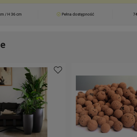
cm / H 36 cm
Pełna dostępność
74
e