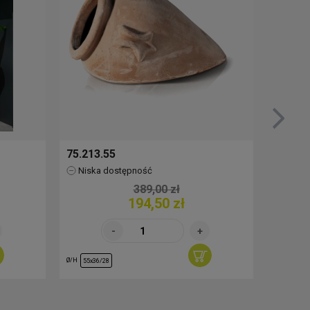
75.213.55
76.517
Niska dostępność
Brak
389,00 zł
194,50 zł
Ø/H
Ø/H
55x36/28
30/29