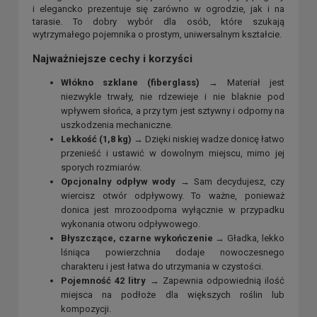
i elegancko prezentuje się zarówno w ogrodzie, jak i na
tarasie. To dobry wybór dla osób, które szukają
wytrzymałego pojemnika o prostym, uniwersalnym kształcie.
Najważniejsze cechy i korzyści
Włókno szklane (fiberglass)
→ Materiał jest
niezwykle trwały, nie rdzewieje i nie blaknie pod
wpływem słońca, a przy tym jest sztywny i odporny na
uszkodzenia mechaniczne.
Lekkość (1,8 kg)
→ Dzięki niskiej wadze donicę łatwo
przenieść i ustawić w dowolnym miejscu, mimo jej
sporych rozmiarów.
Opcjonalny odpływ wody
→ Sam decydujesz, czy
wiercisz otwór odpływowy. To ważne, ponieważ
donica jest mrozoodporna wyłącznie w przypadku
wykonania otworu odpływowego.
Błyszczące, czarne wykończenie
→ Gładka, lekko
lśniąca powierzchnia dodaje nowoczesnego
charakteru i jest łatwa do utrzymania w czystości.
Pojemność 42 litry
→ Zapewnia odpowiednią ilość
miejsca na podłoże dla większych roślin lub
kompozycji.