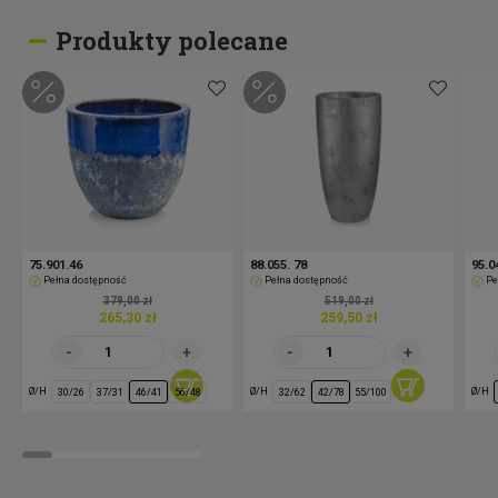
Produkty polecane
75.901.46
88.055. 78
95.0
Pełna dostępność
Pełna dostępność
Pe
379,00 zł
519,00 zł
265,30 zł
259,50 zł
Ø/H
Ø/H
Ø/H
30/26
37/31
46/41
56/48
32/62
42/78
55/100