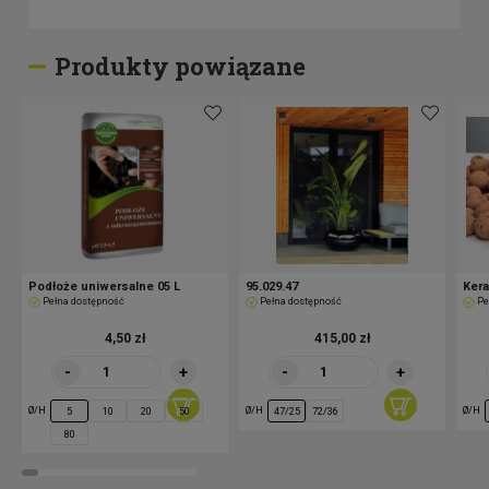
Produkty powiązane
Podłoże uniwersalne 05 L
95.029.47
Kera
Pełna dostępność
Pełna dostępność
Pe
4,50 zł
415,00 zł
-
+
-
+
Ø/H
Ø/H
Ø/H
5
10
20
50
47/25
72/36
80