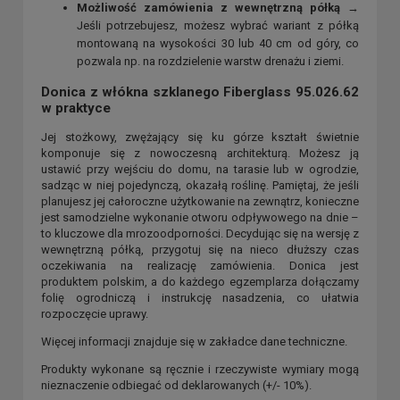
Możliwość zamówienia z wewnętrzną półką
→
Jeśli potrzebujesz, możesz wybrać wariant z półką
montowaną na wysokości 30 lub 40 cm od góry, co
pozwala np. na rozdzielenie warstw drenażu i ziemi.
Donica z włókna szklanego Fiberglass 95.026.62
w praktyce
Jej stożkowy, zwężający się ku górze kształt świetnie
komponuje się z nowoczesną architekturą. Możesz ją
ustawić przy wejściu do domu, na tarasie lub w ogrodzie,
sadząc w niej pojedynczą, okazałą roślinę. Pamiętaj, że jeśli
planujesz jej całoroczne użytkowanie na zewnątrz, konieczne
jest samodzielne wykonanie otworu odpływowego na dnie –
to kluczowe dla mrozoodporności. Decydując się na wersję z
wewnętrzną półką, przygotuj się na nieco dłuższy czas
oczekiwania na realizację zamówienia. Donica jest
produktem polskim, a do każdego egzemplarza dołączamy
folię ogrodniczą i instrukcję nasadzenia, co ułatwia
rozpoczęcie uprawy.
Więcej informacji znajduje się w zakładce dane techniczne.
Produkty wykonane są ręcznie i rzeczywiste wymiary mogą
nieznaczenie odbiegać od deklarowanych (+/- 10%).