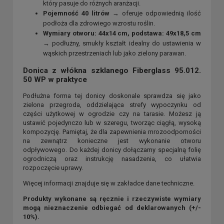
który pasuje do różnych aranżacji.
Pojemność 40 litrów
→ oferuje odpowiednią ilość
podłoża dla zdrowiego wzrostu roślin.
Wymiary otworu: 44x14 cm, podstawa: 49x18,5 cm
→ podłużny, smukły kształt idealny do ustawienia w
wąskich przestrzeniach lub jako zielony parawan.
Donica z włókna szklanego Fiberglass 95.012.
50 WP w praktyce
Podłużna forma tej donicy doskonale sprawdza się jako
zielona przegroda, oddzielająca strefy wypoczynku od
części użytkowej w ogrodzie czy na tarasie. Możesz ją
ustawić pojedynczo lub w szeregu, tworząc ciągłą, wysoką
kompozycję. Pamiętaj, że dla zapewnienia mrozoodporności
na zewnątrz konieczne jest wykonanie otworu
odpływowego. Do każdej donicy dołączamy specjalną folię
ogrodniczą oraz instrukcję nasadzenia, co ułatwia
rozpoczęcie uprawy.
Więcej informacji znajduje się w zakładce dane techniczne.
Produkty wykonane są ręcznie i rzeczywiste wymiary
mogą nieznaczenie odbiegać od deklarowanych (+/-
10%).