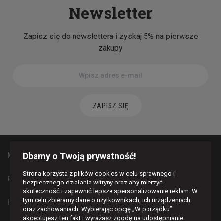
Newsletter
Zapisz się do newslettera i zyskaj 5% na pierwsze
zakupy
ZAPISZ SIĘ
Dbamy o Twoją prywatność!
MAPA STRONY
Strona korzysta z plików cookies w celu sprawnego i
PŁATNOŚCI I DOSTAWA
bezpiecznego działania witryny oraz aby mierzyć
skuteczność i zapewnić lepsze spersonalizowanie reklam. W
tym celu zbieramy dane o użytkownikach, ich urządzeniach
INFORMACJE
oraz zachowaniach. Wybierając opcję „W porządku”
akceptujesz ten fakt i wyrażasz zgodę na udostępnianie