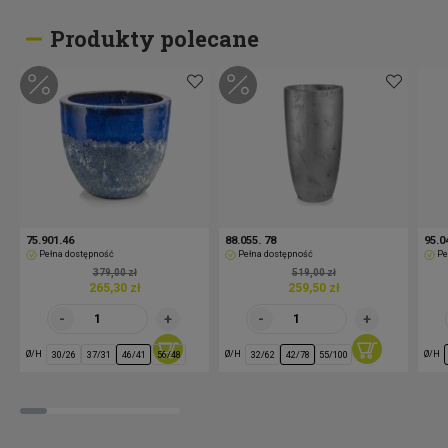
Produkty polecane
75.901.46
88.055. 78
95.0
Pełna dostępność
Pełna dostępność
Pe
379,00 zł
519,00 zł
265,30 zł
259,50 zł
Ø/H
Ø/H
Ø/H
30/26
37/31
46/41
56/48
32/62
42/78
55/100