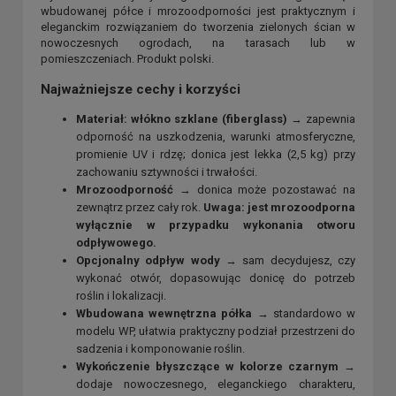
wbudowanej półce i mrozoodporności jest praktycznym i
eleganckim rozwiązaniem do tworzenia zielonych ścian w
nowoczesnych ogrodach, na tarasach lub w
pomieszczeniach. Produkt polski.
Najważniejsze cechy i korzyści
Materiał: włókno szklane (fiberglass)
→ zapewnia
odporność na uszkodzenia, warunki atmosferyczne,
promienie UV i rdzę; donica jest lekka (2,5 kg) przy
zachowaniu sztywności i trwałości.
Mrozoodporność
→ donica może pozostawać na
zewnątrz przez cały rok.
Uwaga: jest mrozoodporna
wyłącznie w przypadku wykonania otworu
odpływowego.
Opcjonalny odpływ wody
→ sam decydujesz, czy
wykonać otwór, dopasowując donicę do potrzeb
roślin i lokalizacji.
Wbudowana wewnętrzna półka
→ standardowo w
modelu WP, ułatwia praktyczny podział przestrzeni do
sadzenia i komponowanie roślin.
Wykończenie błyszczące w kolorze czarnym
→
dodaje nowoczesnego, eleganckiego charakteru,