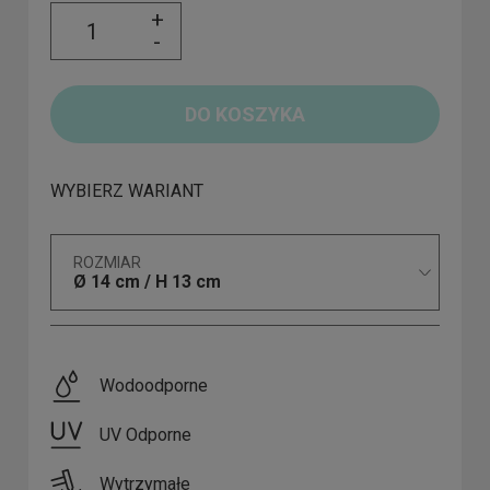
+
-
DO KOSZYKA
WYBIERZ WARIANT
ROZMIAR
Ø 14 cm / H 13 cm
Wodoodporne
UV Odporne
Wytrzymałe