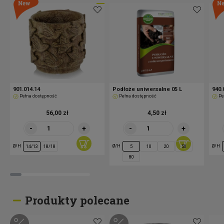
901.014.14
Podłoże uniwersalne 05 L
940.
Pełna dostępność
Pełna dostępność
Pe
56,00 zł
4,50 zł
-
+
-
+
Ø/H
Ø/H
Ø/H
14/13
18/18
5
10
20
50
80
Produkty polecane