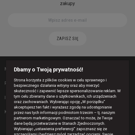
zakupy
ZAPISZ SIĘ
Dbamy o Twoją prywatność!
MAPA STRONY
Strona korzysta z plików cookies w celu sprawnego i
PŁATNOŚCI I DOSTAWA
bezpiecznego działania witryny oraz aby mierzyć
skuteczność i zapewnić lepsze spersonalizowanie reklam. W
tym celu zbieramy dane o użytkownikach, ich urządzeniach
INFORMACJE
oraz zachowaniach. Wybierając opcję „W porządku”
akceptujesz ten fakt i wyrażasz zgodę na udostępnianie
KONTAKT
przez nas tych informacji podmiotom trzecim – tj. naszym
partnerom marketingowym. Oznaczać to może, że Twoje
dane będą przetwarzane w Stanach Zjednoczonych.
BĄDŹMY W KONTAKCIE
Wybierając „ustawienia preferencji” zapoznasz się ze
szczegółami i będziesz mógł zarządzać opcjami. Swoje