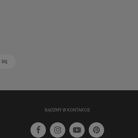
 SIĘ
BĄDŹMY W KONTAKCIE



