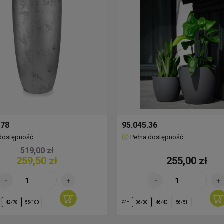
 78
95.045.36
 dostępność
Pełna dostępność
519,00 zł
259,50 zł
255,00 zł
Ø/H
42/78
55/100
36/30
46/43
56/51