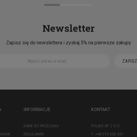
Newsletter
Zapisz się do newslettera i zyskaj 5% na pierwsze zakupy
ZAPISZ
A
INFORMACJE
KONTAKT
DANE DO PRZELEWU
POLNIX SP. Z O.O.
IENIA
REGULAMIN
T: +48 570 606 507