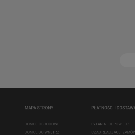
MAPA STRONY
PŁATNOŚCI I DOSTAW
DONICE OGRODOWE
PYTANIA I ODPOWIEDZI
DONICE DO WNĘTRZ
CZAS REALIZACJI ZAMÓW