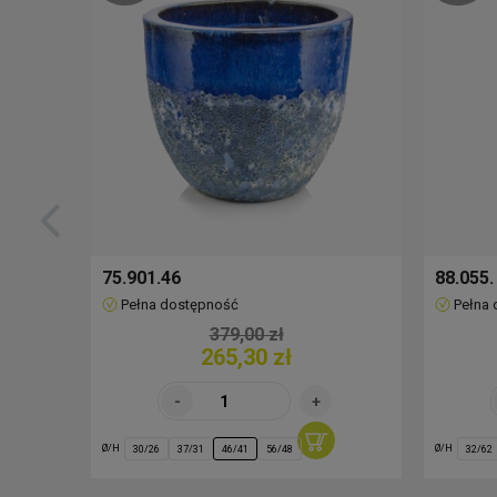
75.901.46
88.055.
Pełna dostępność
Pełna
379,00 zł
265,30 zł
Ø/H
Ø/H
30/26
37/31
46/41
56/48
32/62