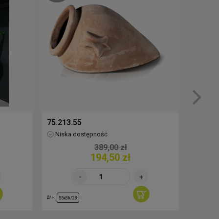
75.213.55
76.517
Niska dostępność
Brak
389,00 zł
194,50 zł
Ø/H
Ø/H
55x36/28
30/29