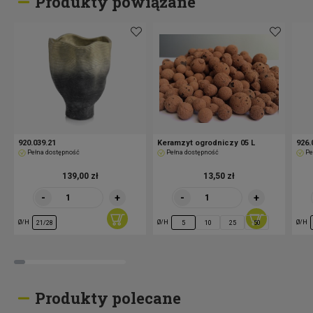
Produkty powiązane
920.039.21
Keramzyt ogrodniczy 05 L
926.
Pełna dostępność
Pełna dostępność
Pe
139,00 zł
13,50 zł
-
+
-
+
Ø/H
Ø/H
Ø/H
21/28
5
10
25
50
Produkty polecane