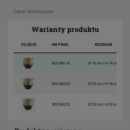
Dane techniczne
Warianty produktu
ZDJĘCIE
NR PROD.
ROZMIAR
920.040.16
Ø 16 cm / H 14 cm
920.040.20
Ø 20 cm / H 18 cm
920.040.25
Ø 25 cm / H 23 cm