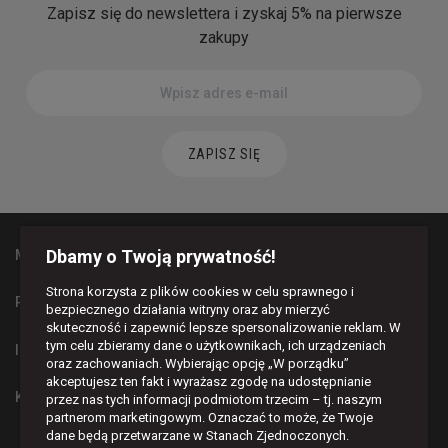
Zapisz się do newslettera i zyskaj 5% na pierwsze
zakupy
ZAPISZ SIĘ
Dbamy o Twoją prywatność!
MAPA STRONY
Strona korzysta z plików cookies w celu sprawnego i
PŁATNOŚCI I DOSTAWA
bezpiecznego działania witryny oraz aby mierzyć
skuteczność i zapewnić lepsze spersonalizowanie reklam. W
tym celu zbieramy dane o użytkownikach, ich urządzeniach
INFORMACJE
oraz zachowaniach. Wybierając opcję „W porządku”
akceptujesz ten fakt i wyrażasz zgodę na udostępnianie
KONTAKT
przez nas tych informacji podmiotom trzecim – tj. naszym
partnerom marketingowym. Oznaczać to może, że Twoje
dane będą przetwarzane w Stanach Zjednoczonych.
BĄDŹMY W KONTAKCIE