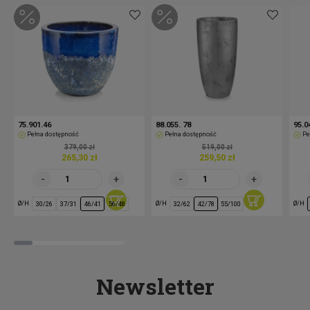
75.901.46
88.055. 78
95.0
Pełna dostępność
Pełna dostępność
Pe
379,00 zł
519,00 zł
265,30 zł
259,50 zł
Ø/H
Ø/H
Ø/H
30/26
37/31
46/41
56/48
32/62
42/78
55/100
Newsletter