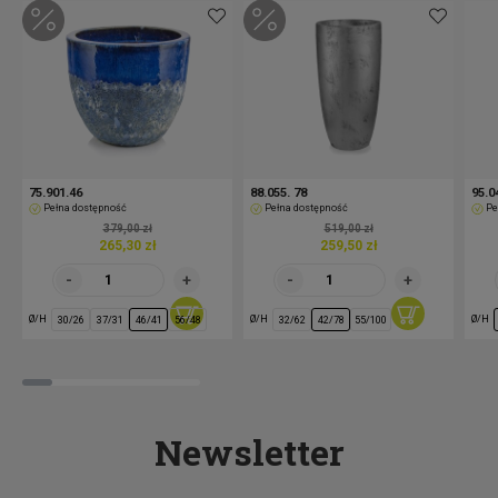
75.901.46
88.055. 78
95.0
Pełna dostępność
Pełna dostępność
Pe
379,00 zł
519,00 zł
265,30 zł
259,50 zł
Ø/H
Ø/H
Ø/H
30/26
37/31
46/41
56/48
32/62
42/78
55/100
Newsletter