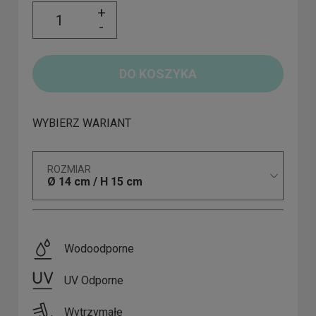
+
-
DO KOSZYKA
WYBIERZ WARIANT
ROZMIAR
Ø 14 cm / H 15 cm
Wodoodporne
UV Odporne
Wytrzymałe