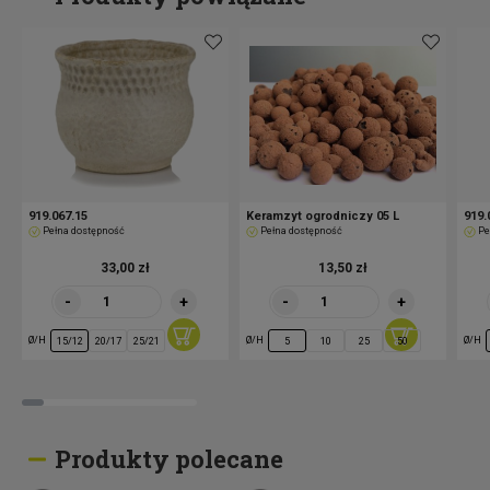
919.067.15
Keramzyt ogrodniczy 05 L
919.
Pełna dostępność
Pełna dostępność
Pe
33,00 zł
13,50 zł
-
+
-
+
Ø/H
Ø/H
Ø/H
15/12
20/17
25/21
5
10
25
50
Produkty polecane