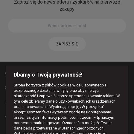
Zapisz się do newslettera i zyskaj 5% na pierwsze
zakupy
ZAPISZ SIĘ
Dbamy o Twoją prywatność!
MAPA STRONY
Strona korzysta z plików cookies w celu sprawnego i
PŁATNOŚCI I DOSTAWA
bezpiecznego działania witryny oraz aby mierzyć
skuteczność i zapewnić lepsze spersonalizowanie reklam. W
tym celu zbieramy dane o użytkownikach, ich urządzeniach
INFORMACJE
oraz zachowaniach. Wybierając opcję „W porządku”
akceptujesz ten fakt i wyrażasz zgodę na udostępnianie
KONTAKT
przez nas tych informacji podmiotom trzecim – tj. naszym
partnerom marketingowym. Oznaczać to może, że Twoje
dane będą przetwarzane w Stanach Zjednoczonych.
BĄDŹMY W KONTAKCIE
Wybierając „ustawienia preferencji” zapoznasz się ze