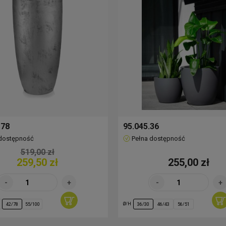
 78
95.045.36
 dostępność
Pełna dostępność
519,00 zł
259,50 zł
255,00 zł
Ø/H
42/78
55/100
36/30
46/43
56/51