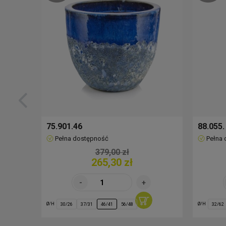
75.901.46
88.055.
Pełna dostępność
Pełna
379,00 zł
265,30 zł
Ø/H
Ø/H
30/26
37/31
46/41
56/48
32/62