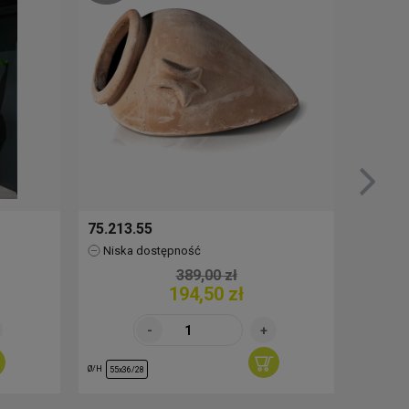
75.213.55
76.517
Niska dostępność
Brak
389,00 zł
194,50 zł
Ø/H
Ø/H
55x36/28
30/29