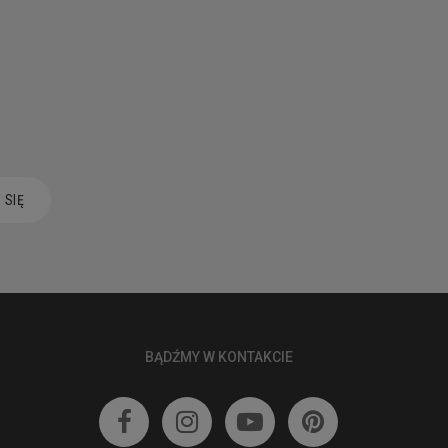
 SIĘ
BĄDŹMY W KONTAKCIE



