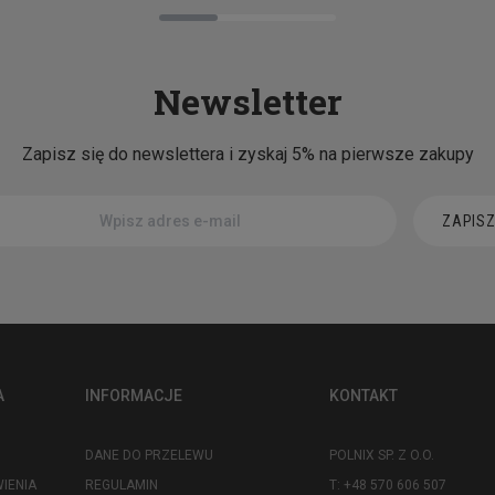
Newsletter
Zapisz się do newslettera i zyskaj 5% na pierwsze zakupy
ZAPISZ
A
INFORMACJE
KONTAKT
DANE DO PRZELEWU
POLNIX SP. Z O.O.
IENIA
REGULAMIN
T: +48 570 606 507