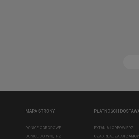
MAPA STRONY
PŁATNOŚCI I DOSTAW
DONICE OGRODOWE
PYTANIA I ODPOWIEDZI
DONICE DO WNĘTRZ
CZAS REALIZACJI ZAMÓW