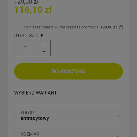
129,00 zł
116,10 zł
Najniższa cena z 30 dni przed tą promocją:
129,00 zł
Jeżeli
ILOŚĆ SZTUK
30 dni
+
moment
-
sprzed
DO KOSZYKA
WYBIERZ WARIANT
KOLOR
antracytowy
ROZMIAR