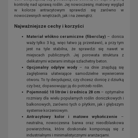
kontrolę nad uprawą roślin. Jej nowoczesny, matowy wygląd
w kolorze antracytowym sprawdzi się zarówno w
nowoczesnych wnętrzach, jak i na zewnątrz.
Najważniejsze cechy i korzyści
Materiał włókno ceramiczne (fiberclay)
– donica
waży tylko 3 kg, więc łatwo ją przestawić, a przy tym
jest na tyle stabilna, że sprawdzi się nawet w
miejscach publicznych. Jej porowata struktura z
delikatnymi wżerami imituje szlachetny beton.
Opcjonalny odpływ wody
– na dnie znajdują się
zagłębienia ułatwiające samodzielne wywiercenie
otworu. To ty decydujesz, czy chcesz donicę z dziurką
czy bez, dopasowując ją do potrzeb roślin.
Pojemność 10 litrów i średnica 28 cm
– optymalne
rozmiary dla wielu popularnych roślin doniczkowych i
balkonowych, zarówno tych o płytkim, jak i głębszym
systemie korzeniowym.
Antracytowy kolor i matowe wykończenie
–
neutralna, nowoczesna barwa oraz nieodblaskowa
powierzchnia, które doskonale komponują się z
industrialnymi i minimalistycznymi aranżacjami.