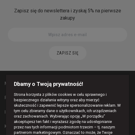
Zapisz się do newslettera i zyskaj 5% na pierwsze
zakupy
ZAPISZ SIĘ
Dbamy o Twoją prywatność!
MAPA STRONY
Strona korzysta z plików cookies w celu sprawnego i
PŁATNOŚCI I DOSTAWA
bezpiecznego działania witryny oraz aby mierzyć
skuteczność i zapewnić lepsze spersonalizowanie reklam. W
tym celu zbieramy dane o użytkownikach, ich urządzeniach
INFORMACJE
oraz zachowaniach. Wybierając opcję „W porządku”
akceptujesz ten fakt i wyrażasz zgodę na udostępnianie
KONTAKT
przez nas tych informacji podmiotom trzecim – tj. naszym
partnerom marketingowym. Oznaczać to może, że Twoje