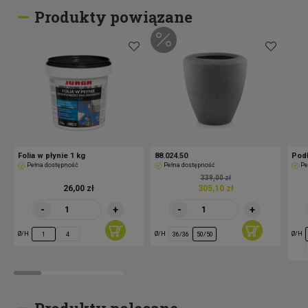
Produkty powiązane
Folia w płynie 1 kg
88.024.50
Podł
Pełna dostępność
Pełna dostępność
Pe
339,00 zł
26,00 zł
305,10 zł
-
+
-
+
Ø/H
Ø/H
Ø/H
1
4
36/36
50/50