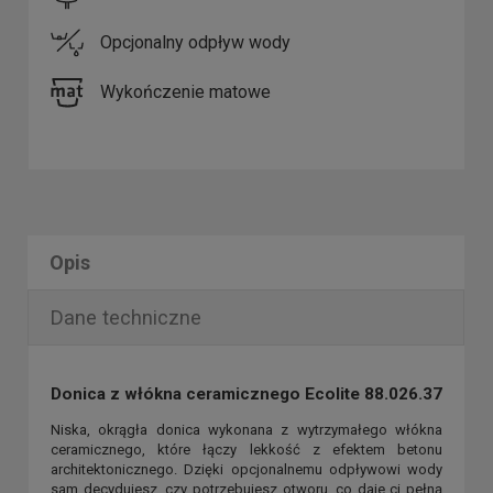
Opcjonalny odpływ wody
Wykończenie matowe
Opis
Dane techniczne
Donica z włókna ceramicznego Ecolite 88.026.37
Niska, okrągła donica wykonana z wytrzymałego włókna
ceramicznego, które łączy lekkość z efektem betonu
architektonicznego. Dzięki opcjonalnemu odpływowi wody
sam decydujesz, czy potrzebujesz otworu, co daje ci pełną