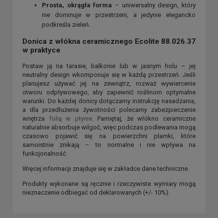
Prosta, okrągła forma
– uniwersalny design, który
nie dominuje w przestrzeni, a jedynie elegancko
podkreśla zieleń.
Donica z włókna ceramicznego Ecolite 88.026.37
w praktyce
Postaw ją na tarasie, balkonie lub w jasnym holu – jej
neutralny design wkomponuje się w każdą przestrzeń. Jeśli
planujesz używać jej na zewnątrz, rozważ wywiercenie
otworu odpływowego, aby zapewnić roślinom optymalne
warunki. Do każdej donicy dołączamy instrukcję nasadzania,
a dla przedłużenia żywotności polecamy zabezpieczenie
wnętrza
folią w płynie
. Pamiętaj, że włókno ceramiczne
naturalnie absorbuje wilgoć, więc podczas podlewania mogą
czasowo pojawić się na powierzchni plamki, które
samoistnie znikają – to normalne i nie wpływa na
funkcjonalność.
Więcej informacji znajduje się w zakładce dane techniczne.
Produkty wykonane są ręcznie i rzeczywiste wymiary mogą
nieznaczenie odbiegać od deklarowanych (+/- 10%).