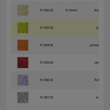
51.002.02
9-13mm
kremowy
51.003.02
zielony
51.004.02
pomarańczo
51.005.02
czerwony
51.006.02
fioletowy
51.007.02
srebrny