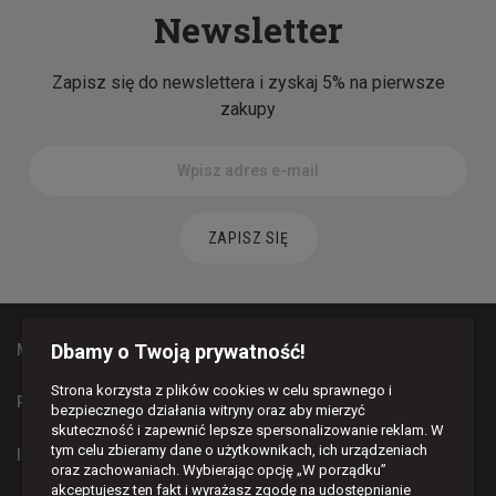
Newsletter
Zapisz się do newslettera i zyskaj 5% na pierwsze
zakupy
ZAPISZ SIĘ
Dbamy o Twoją prywatność!
MAPA STRONY
Strona korzysta z plików cookies w celu sprawnego i
PŁATNOŚCI I DOSTAWA
bezpiecznego działania witryny oraz aby mierzyć
skuteczność i zapewnić lepsze spersonalizowanie reklam. W
tym celu zbieramy dane o użytkownikach, ich urządzeniach
INFORMACJE
oraz zachowaniach. Wybierając opcję „W porządku”
akceptujesz ten fakt i wyrażasz zgodę na udostępnianie