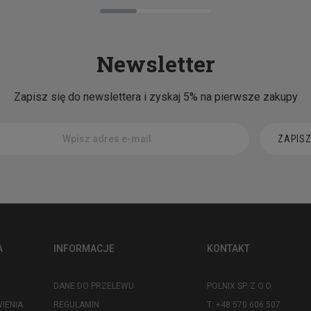
Newsletter
Zapisz się do newslettera i zyskaj 5% na pierwsze zakupy
ZAPISZ
A
INFORMACJE
KONTAKT
DANE DO PRZELEWU
POLNIX SP. Z O.O.
IENIA
REGULAMIN
T: +48 570 606 507