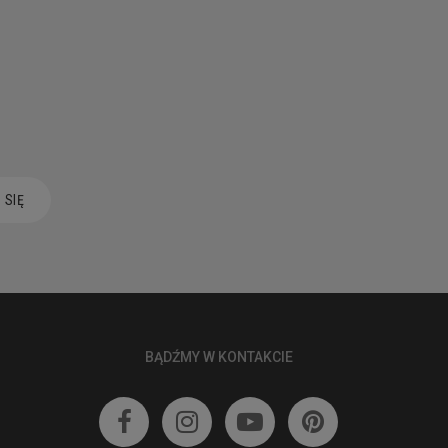
 SIĘ
BĄDŹMY W KONTAKCIE



