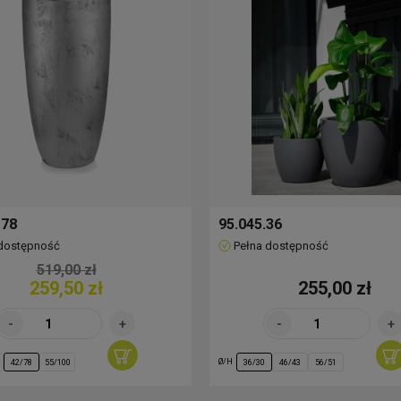
 78
95.045.36
 dostępność
Pełna dostępność
519,00 zł
259,50 zł
255,00 zł
Ø/H
42/78
55/100
36/30
46/43
56/51