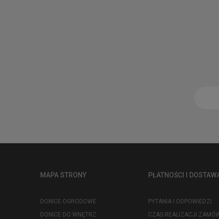
MAPA STRONY
PŁATNOŚCI I DOSTAW
DONICE OGRODOWE
PYTANIA I ODPOWIEDZI
DONICE DO WNĘTRZ
CZAS REALIZACJI ZAMÓW