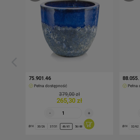
75.901.46
88.055.
Pełna dostępność
Pełna
379,00 zł
265,30 zł
Ø/H
Ø/H
30/26
37/31
46/41
56/48
32/62