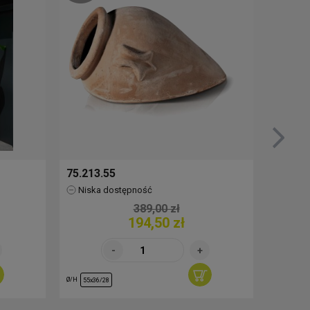
75.213.55
76.517
Niska dostępność
Brak
389,00 zł
194,50 zł
Ø/H
Ø/H
55x36/28
30/29