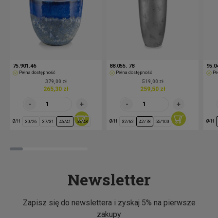
75.901.46
88.055. 78
95.0
Pełna dostępność
Pełna dostępność
Pe
379,00 zł
519,00 zł
265,30 zł
259,50 zł
Ø/H
Ø/H
Ø/H
30/26
37/31
46/41
56/48
32/62
42/78
55/100
Newsletter
Zapisz się do newslettera i zyskaj 5% na pierwsze
zakupy