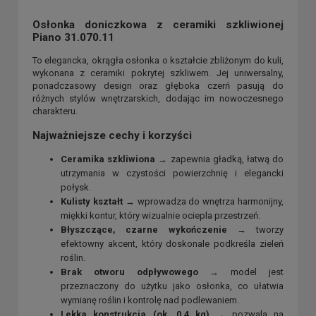
Osłonka doniczkowa z ceramiki szkliwionej
Piano 31.070.11
To elegancka, okrągła osłonka o kształcie zbliżonym do kuli,
wykonana z ceramiki pokrytej szkliwem. Jej uniwersalny,
ponadczasowy design oraz głęboka czerń pasują do
różnych stylów wnętrzarskich, dodając im nowoczesnego
charakteru.
Najważniejsze cechy i korzyści
Ceramika szkliwiona
→ zapewnia gładką, łatwą do
utrzymania w czystości powierzchnię i elegancki
połysk.
Kulisty kształt
→ wprowadza do wnętrza harmonijny,
miękki kontur, który wizualnie ociepla przestrzeń.
Błyszczące, czarne wykończenie
→ tworzy
efektowny akcent, który doskonale podkreśla zieleń
roślin.
Brak otworu odpływowego
→ model jest
przeznaczony do użytku jako osłonka, co ułatwia
wymianę roślin i kontrolę nad podlewaniem.
Lekka konstrukcja (ok. 0,4 kg)
→ pozwala na