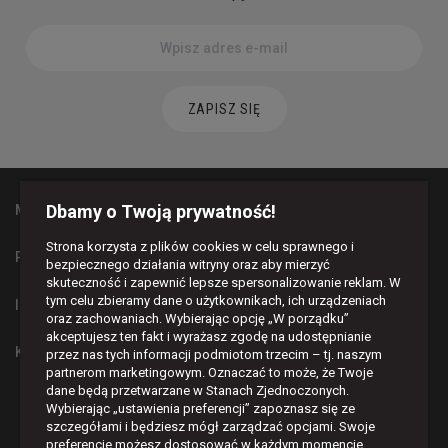
ZAPISZ SIĘ
Dbamy o Twoją prywatność!
MAPA STRONY
Strona korzysta z plików cookies w celu sprawnego i
PŁATNOŚCI I DOSTAWA
bezpiecznego działania witryny oraz aby mierzyć
skuteczność i zapewnić lepsze spersonalizowanie reklam. W
tym celu zbieramy dane o użytkownikach, ich urządzeniach
INFORMACJE
oraz zachowaniach. Wybierając opcję „W porządku”
akceptujesz ten fakt i wyrażasz zgodę na udostępnianie
KONTAKT
przez nas tych informacji podmiotom trzecim – tj. naszym
partnerom marketingowym. Oznaczać to może, że Twoje
dane będą przetwarzane w Stanach Zjednoczonych.
BĄDŹMY W KONTAKCIE
Wybierając „ustawienia preferencji” zapoznasz się ze
szczegółami i będziesz mógł zarządzać opcjami. Swoje




preferencje możesz dostosować w każdym momencie.