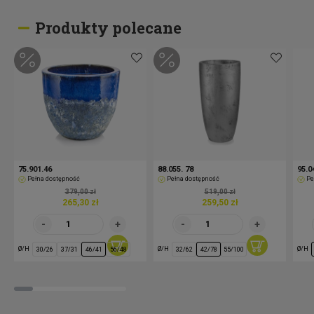
Produkty polecane
75.901.46
88.055. 78
95.0
Pełna dostępność
Pełna dostępność
Pe
379,00 zł
519,00 zł
265,30 zł
259,50 zł
Ø/H
Ø/H
Ø/H
30/26
37/31
46/41
56/48
32/62
42/78
55/100