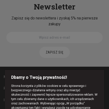
Newsletter
Zapisz się do newslettera i zyskaj 5% na pierwsze
zakupy
ZAPISZ SIĘ
Dbamy o Twoją prywatność!
MAPA STRONY
Strona korzysta z plików cookies w celu sprawnego i
PŁATNOŚCI I DOSTAWA
bezpiecznego działania witryny oraz aby mierzyć
skuteczność i zapewnić lepsze spersonalizowanie reklam. W
tym celu zbieramy dane o użytkownikach, ich urządzeniach
INFORMACJE
oraz zachowaniach. Wybierając opcję „W porządku”
akceptujesz ten fakt i wyrażasz zgodę na udostępnianie