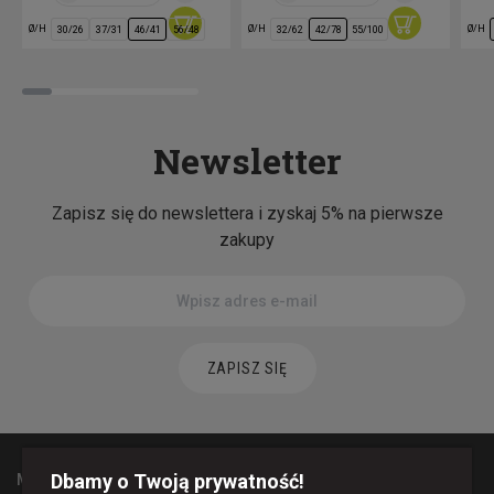
Ø/H
Ø/H
Ø/H
30/26
37/31
46/41
56/48
32/62
42/78
55/100
Newsletter
Zapisz się do newslettera i zyskaj 5% na pierwsze
zakupy
ZAPISZ SIĘ
Dbamy o Twoją prywatność!
MAPA STRONY