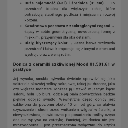
Duża pojemność (49 l) i średnica (31 cm)
→ To
przestrzeń idealna dla większych roślin, które
potrzebują stabilnego podłoża i miejsca na rozwój
korzeni.
Kwadratowa podstawa z zaokrąglonymi rogami
→
Łączy w sobie geometryczną, nowoczesną formę z
miękkimi, przyjemnymi dla oka detalami.
Biały, błyszczący kolor
→ Jasna barwa rozświetla
przestrzeń i łatwo komponuje się z innymi elementami
wystroju oraz zielenią roślin.
Donica z ceramiki szkliwionej Mood 01.501.61 w
praktyce
Jej wysoka, smukła sylwetka świetnie sprawdzi się jako
soliter dla okazałej rośliny pokojowej, takiej jak dracena, juka
czy większa monstera. Możesz ją ustawić w jasnym kącie
salonu, holu lub biura, gdzie jej biała powierzchnia będzie
pięknie odbijać światło. Wewnętrzna część donicy jest
szkliwiona do poziomu około 10 cm od góry, co ułatwia
czyszczenie i chroni przed wnikaniem wilgoci w ścianki, a
niewyszkliwiona, niewidoczna po posadzeniu rośliny część
dna nie wpływa na estetykę. Pamiętaj, że donica nie jest
mrozoodporna i jest przeznaczona wyłącznie do użytku