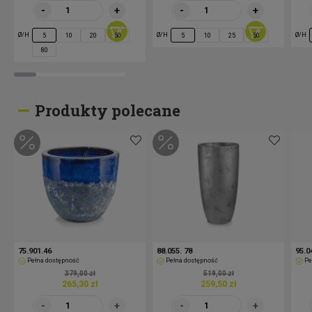
-
+
-
+
Ø/H
Ø/H
Ø/H
5
10
20
50
5
10
25
50
80
Produkty polecane
75.901.46
88.055. 78
95.0
Pełna dostępność
Pełna dostępność
Pe
379,00 zł
519,00 zł
265,30 zł
259,50 zł