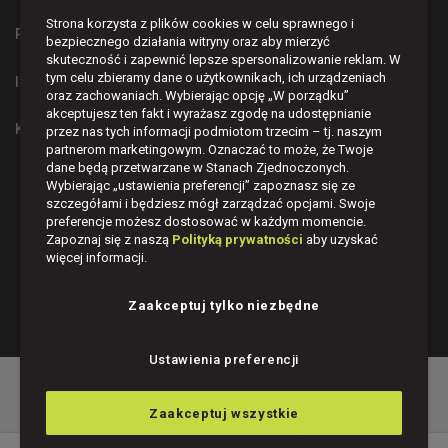
Strona korzysta z plików cookies w celu sprawnego i
PŁATNOŚCI I DOSTAWA
bezpiecznego działania witryny oraz aby mierzyć
skuteczność i zapewnić lepsze spersonalizowanie reklam. W
tym celu zbieramy dane o użytkownikach, ich urządzeniach
INFORMACJE
oraz zachowaniach. Wybierając opcję „W porządku”
akceptujesz ten fakt i wyrażasz zgodę na udostępnianie
KONTAKT
przez nas tych informacji podmiotom trzecim – tj. naszym
partnerom marketingowym. Oznaczać to może, że Twoje
dane będą przetwarzane w Stanach Zjednoczonych.
BĄDŹMY W KONTAKCIE
Wybierając „ustawienia preferencji” zapoznasz się ze
szczegółami i będziesz mógł zarządzać opcjami. Swoje




preferencje możesz dostosować w każdym momencie.
Zapoznaj się z naszą
Polityką prywatności
aby uzyskać
więcej informacji.
Zaakceptuj tylko niezbędne
© POLNIX, 2026
Ustawienia preferencji
POKAŻ PEŁNĄ WERSJĘ STRONY
Zaakceptuj wszystkie