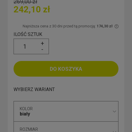
269,00 zł
242,10 zł
Najniższa cena z 30 dni przed tą promocją:
174,30 zł
Jeżeli
ILOŚĆ SZTUK
30 dni
+
moment
-
sprzed
DO KOSZYKA
WYBIERZ WARIANT
KOLOR
biały
ROZMIAR