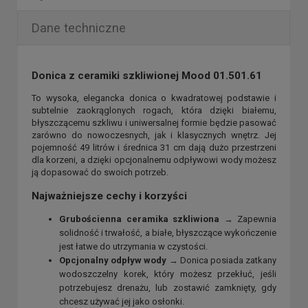
Dane techniczne
Donica z ceramiki szkliwionej Mood 01.501.61
To wysoka, elegancka donica o kwadratowej podstawie i
subtelnie zaokrąglonych rogach, która dzięki białemu,
błyszczącemu szkliwu i uniwersalnej formie będzie pasować
zarówno do nowoczesnych, jak i klasycznych wnętrz. Jej
pojemność 49 litrów i średnica 31 cm dają dużo przestrzeni
dla korzeni, a dzięki opcjonalnemu odpływowi wody możesz
ją dopasować do swoich potrzeb.
Najważniejsze cechy i korzyści
Grubościenna ceramika szkliwiona
→ Zapewnia
solidność i trwałość, a białe, błyszczące wykończenie
jest łatwe do utrzymania w czystości.
Opcjonalny odpływ wody
→ Donica posiada zatkany
wodoszczelny korek, który możesz przekłuć, jeśli
potrzebujesz drenażu, lub zostawić zamknięty, gdy
chcesz używać jej jako osłonki.